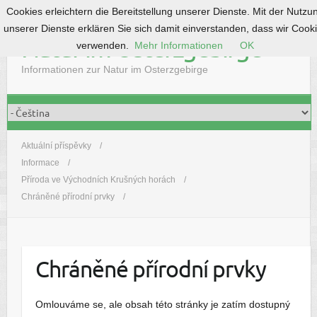
Cookies erleichtern die Bereitstellung unserer Dienste. Mit der Nutzu
S
unserer Dienste erklären Sie sich damit einverstanden, dass wir Cook
k
Natur im Osterzgebirge
verwenden.
Mehr Informationen
OK
i
p
Informationen zur Natur im Osterzgebirge
t
o
c
o
Aktuální příspěvky
n
Informace
t
Příroda ve Východních Krušných horách
e
Chráněné přírodní prvky
n
t
Chráněné přírodní prvky
Omlouváme se, ale obsah této stránky je zatím dostupný