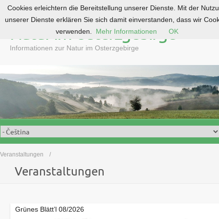
Cookies erleichtern die Bereitstellung unserer Dienste. Mit der Nutz
S
unserer Dienste erklären Sie sich damit einverstanden, dass wir Coo
k
Natur im Osterzgebirge
verwenden.
Mehr Informationen
OK
i
p
Informationen zur Natur im Osterzgebirge
t
o
c
o
n
t
e
n
t
Veranstaltungen
Veranstaltungen
Grünes Blätt’l 08/2026