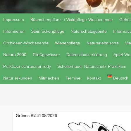
Impressum
Bäumchenpflanz- / Waldpflege-Wochenende
Gehöl
Informieren
Steinrückenpflege
Naturschutzgebiete
Informac
Orchideen-Wochenende
Wiesenpflege
Naturerlebnisorte
Vla
Natura 2000
Fließgewässer
Datenschutzerklärung
Apfel-W
Praktická ochrana přírody
Schellerhauer Naturschutz-Praktikum
Natur erkunden
Mitmachen
Termine
Kontakt
Deutsch
Grünes Blätt’l 08/2026