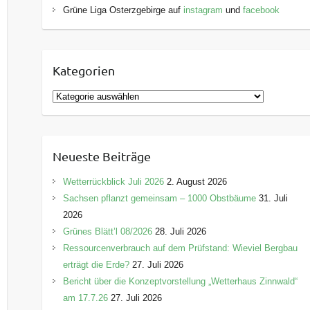
Grüne Liga Osterzgebirge auf
instagram
und
facebook
Kategorien
K
a
t
e
Neueste Beiträge
g
o
Wetterrückblick Juli 2026
2. August 2026
r
Sachsen pflanzt gemeinsam – 1000 Obstbäume
31. Juli
i
2026
e
Grünes Blätt’l 08/2026
28. Juli 2026
n
Ressourcenverbrauch auf dem Prüfstand: Wieviel Bergbau
erträgt die Erde?
27. Juli 2026
Bericht über die Konzeptvorstellung „Wetterhaus Zinnwald“
am 17.7.26
27. Juli 2026