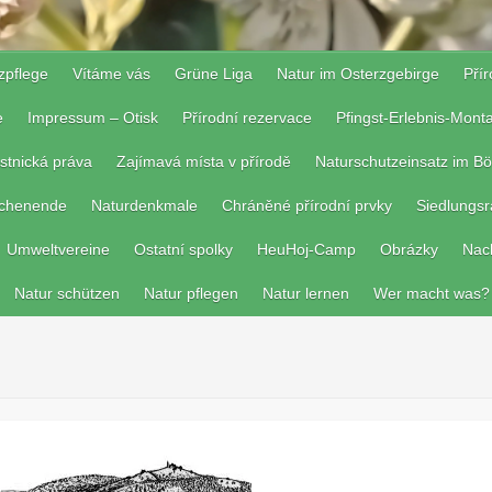
zpflege
Vítáme vás
Grüne Liga
Natur im Osterzgebirge
Pří
e
Impressum – Otisk
Přírodní rezervace
Pfingst-Erlebnis-Mon
stnická práva
Zajímavá místa v přírodě
Naturschutzeinsatz im Bö
ochenende
Naturdenkmale
Chráněné přírodní prvky
Siedlungs
Umweltvereine
Ostatní spolky
HeuHoj-Camp
Obrázky
Nac
Natur schützen
Natur pflegen
Natur lernen
Wer macht was?