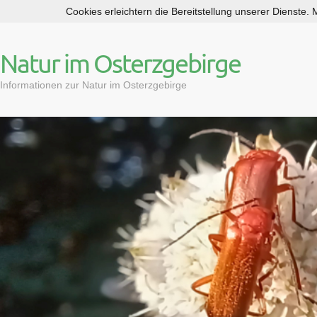
Cookies erleichtern die Bereitstellung unserer Dienste.
S
k
i
Natur im Osterzgebirge
p
t
Informationen zur Natur im Osterzgebirge
o
c
o
n
t
e
n
t