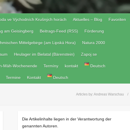
roda ve Východních Krušných horách
Aktuelles – Blog
Favoriten
tag am Geisingberg
Beitrags-Feed (RSS)
Förderung
hmischen Mittelgebirge (am Lipská Hora)
Natura 2000
raum
Heulager im Bielatal (Bärenstein)
Zapoj se
h-Mäh-Wochenende
Termíny
kontakt
Deutsch
Termine
Kontakt
Deutsch
Articles by:
Andreas Warschau
Die Artikelinhalte liegen in der Verantwortung der
genannten Autoren.