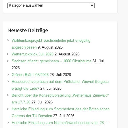
K
a
t
e
Neueste Beiträge
g
o
Waldumbauprojekt Sachsenhöhe jetzt endgültig
r
abgeschlossen
9. August 2026
i
Wetterrückblick Juli 2026
2. August 2026
e
Sachsen pflanzt gemeinsam – 1000 Obstbäume
31. Juli
n
2026
Grünes Blätt’l 08/2026
28. Juli 2026
Ressourcenverbrauch auf dem Prüfstand: Wieviel Bergbau
erträgt die Erde?
27. Juli 2026
Bericht über die Konzeptvorstellung „Wetterhaus Zinnwald“
am 17.7.26
27. Juli 2026
Herzliche Einladung zum Sommerfest des der Botanischen
Gartens der TU Dresden
27. Juli 2026
Herzliche Einladung zum Nachmähwochenende vom 28. –