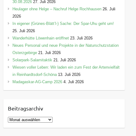
30.08.2026
27. Juli 2026
Heulager ohne Helge – Nachruf Helge Rochhausen
26. Juli
2026
In eigener (Grünes-Blätt’l-) Sache: Der Spar-Uhu geht um!
25. Juli 2026
Wanderhütte Löwenhain eröffnet
23. Juli 2026
Neues Personal und neue Projekte in der Naturschutzstation
Osterzgebirge
21. Juli 2026
Solarpark-Salamitaktik
21. Juli 2026
Wiesen voller Leben: Wir laden ein zum Fest der Artenvielfalt
in Reinhardtsdorf-Schöna
13. Juli 2026
Madagaskar-AG-Camp 2026
4. Juli 2026
Beitragsarchiv
B
e
i