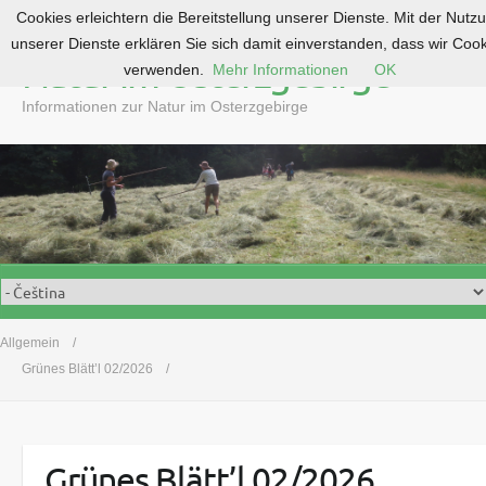
Cookies erleichtern die Bereitstellung unserer Dienste. Mit der Nutz
S
unserer Dienste erklären Sie sich damit einverstanden, dass wir Coo
k
Natur im Osterzgebirge
verwenden.
Mehr Informationen
OK
i
p
Informationen zur Natur im Osterzgebirge
t
o
c
o
n
t
e
n
t
Allgemein
Grünes Blätt’l 02/2026
Grünes Blätt’l 02/2026