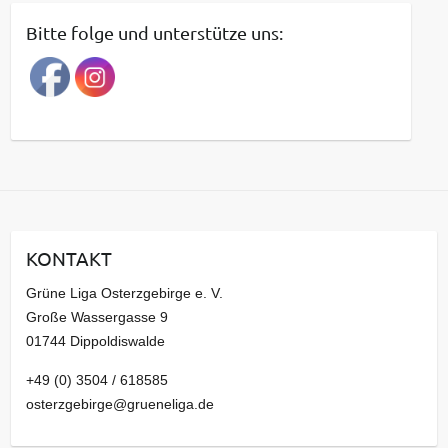
t
Bitte folge und unterstütze uns:
r
a
g
s
a
r
c
h
i
KONTAKT
v
Grüne Liga Osterzgebirge e. V.
Große Wassergasse 9
01744 Dippoldiswalde
+49 (0) 3504 / 618585
osterzgebirge@grueneliga.de