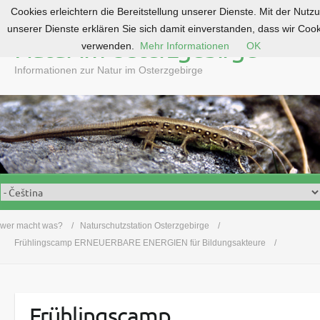
Cookies erleichtern die Bereitstellung unserer Dienste. Mit der Nutz
S
unserer Dienste erklären Sie sich damit einverstanden, dass wir Coo
k
Natur im Osterzgebirge
verwenden.
Mehr Informationen
OK
i
p
Informationen zur Natur im Osterzgebirge
t
o
c
o
n
t
e
n
t
wer macht was?
Naturschutzstation Osterzgebirge
Frühlingscamp ERNEUERBARE ENERGIEN für Bildungsakteure
Frühlingscamp