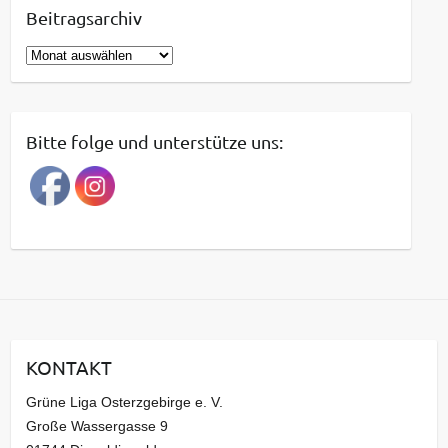
Beitragsarchiv
B
e
i
t
Bitte folge und unterstütze uns:
r
a
g
s
a
r
c
h
i
KONTAKT
v
Grüne Liga Osterzgebirge e. V.
Große Wassergasse 9