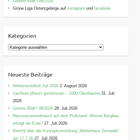
Grünes Blätt’l 08/2026
Grüne Liga Osterzgebirge auf
instagram
und
facebook
Kategorien
K
a
t
e
Neueste Beiträge
g
o
Wetterrückblick Juli 2026
2. August 2026
r
Sachsen pflanzt gemeinsam – 1000 Obstbäume
31. Juli
i
2026
e
Grünes Blätt’l 08/2026
28. Juli 2026
n
Ressourcenverbrauch auf dem Prüfstand: Wieviel Bergbau
erträgt die Erde?
27. Juli 2026
Bericht über die Konzeptvorstellung „Wetterhaus Zinnwald“
am 17.7.26
27. Juli 2026