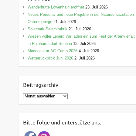
Wanderhütte Löwenhain eröffnet
23. Juli 2026
Neues Personal und neue Projekte in der Naturschutzstation
Osterzgebirge
21. Juli 2026
Solarpark-Salamitaktik
21. Juli 2026
Wiesen voller Leben: Wir laden ein zum Fest der Artenvielfalt
in Reinhardtsdorf-Schöna
13. Juli 2026
Madagaskar-AG-Camp 2026
4. Juli 2026
Wetterrückblick Juni 2026
2. Juli 2026
Beitragsarchiv
B
e
i
t
Bitte folge und unterstütze uns:
r
a