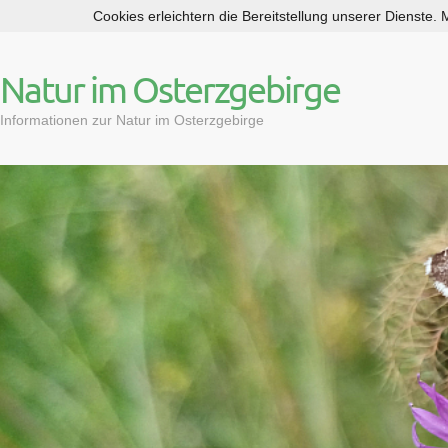
Cookies erleichtern die Bereitstellung unserer Dienste.
S
k
i
Natur im Osterzgebirge
p
t
Informationen zur Natur im Osterzgebirge
o
c
o
n
t
e
n
t