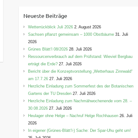
t
e
Neueste Beiträge
g
o
Wetterrückblick Juli 2026
2. August 2026
r
Sachsen pflanzt gemeinsam – 1000 Obstbäume
31. Juli
i
2026
e
Grünes Blätt’l 08/2026
28. Juli 2026
n
Ressourcenverbrauch auf dem Prüfstand: Wieviel Bergbau
erträgt die Erde?
27. Juli 2026
Bericht über die Konzeptvorstellung „Wetterhaus Zinnwald“
am 17.7.26
27. Juli 2026
Herzliche Einladung zum Sommerfest des der Botanischen
Gartens der TU Dresden
27. Juli 2026
Herzliche Einladung zum Nachmähwochenende vom 28. –
30.08.2026
27. Juli 2026
Heulager ohne Helge – Nachruf Helge Rochhausen
26. Juli
2026
In eigener (Grünes-Blätt’l-) Sache: Der Spar-Uhu geht um!
25. Juli 2026