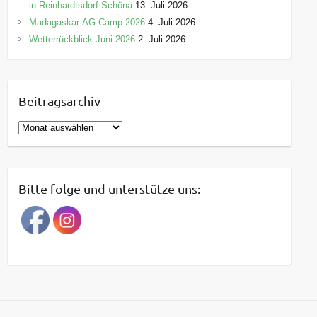
in Reinhardtsdorf-Schöna
13. Juli 2026
Madagaskar-AG-Camp 2026
4. Juli 2026
Wetterrückblick Juni 2026
2. Juli 2026
Beitragsarchiv
B
e
i
t
Bitte folge und unterstütze uns:
r
a
g
s
a
r
c
h