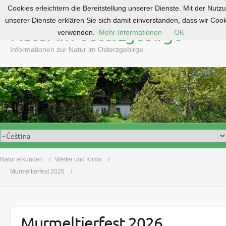
Cookies erleichtern die Bereitstellung unserer Dienste. Mit der Nutz
S
unserer Dienste erklären Sie sich damit einverstanden, dass wir Coo
k
Natur im Osterzgebirge
verwenden.
Mehr Informationen
OK
i
p
Informationen zur Natur im Osterzgebirge
t
o
c
o
n
t
e
n
t
Natur erkunden
Wetter und Klima
Murmeltierfest 2026
Murmeltierfest 2026