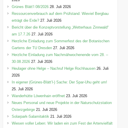
e
Grünes Blätt’l 08/2026
28. Juli 2026
n
Ressourcenverbrauch auf dem Prüfstand: Wieviel Bergbau
erträgt die Erde?
27. Juli 2026
Bericht über die Konzeptvorstellung „Wetterhaus Zinnwald“
am 17.7.26
27. Juli 2026
Herzliche Einladung zum Sommerfest des der Botanischen
Gartens der TU Dresden
27. Juli 2026
Herzliche Einladung zum Nachmähwochenende vom 28. –
30.08.2026
27. Juli 2026
Heulager ohne Helge – Nachruf Helge Rochhausen
26. Juli
2026
In eigener (Grünes-Blätt’l-) Sache: Der Spar-Uhu geht um!
25. Juli 2026
Wanderhütte Löwenhain eröffnet
23. Juli 2026
Neues Personal und neue Projekte in der Naturschutzstation
Osterzgebirge
21. Juli 2026
Solarpark-Salamitaktik
21. Juli 2026
Wiesen voller Leben: Wir laden ein zum Fest der Artenvielfalt