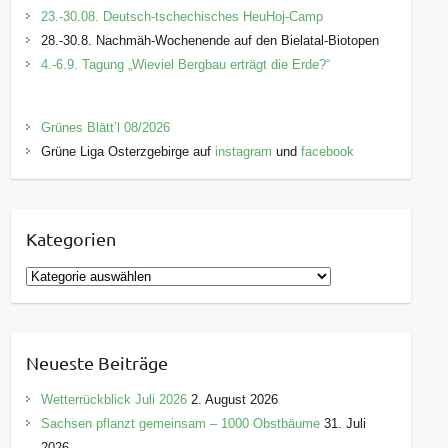
23.-30.08. Deutsch-tschechisches HeuHoj-Camp
28.-30.8. Nachmäh-Wochenende auf den Bielatal-Biotopen
4.-6.9. Tagung „Wieviel Bergbau erträgt die Erde?“
Grünes Blätt’l 08/2026
Grüne Liga Osterzgebirge auf
instagram
und
facebook
Kategorien
K
a
t
e
Neueste Beiträge
g
o
Wetterrückblick Juli 2026
2. August 2026
r
Sachsen pflanzt gemeinsam – 1000 Obstbäume
31. Juli
i
2026