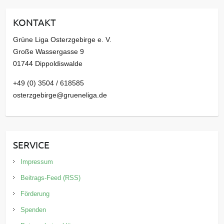
i
KONTAKT
v
Grüne Liga Osterzgebirge e. V.
Große Wassergasse 9
01744 Dippoldiswalde
+49 (0) 3504 / 618585
osterzgebirge@grueneliga.de
SERVICE
Impressum
Beitrags-Feed (RSS)
Förderung
Spenden