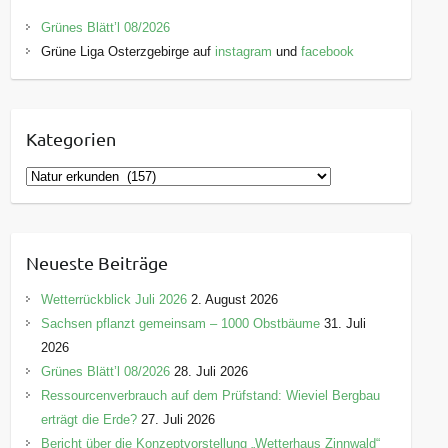
Grünes Blätt’l 08/2026
Grüne Liga Osterzgebirge auf
instagram
und
facebook
Kategorien
K
a
t
e
Neueste Beiträge
g
o
Wetterrückblick Juli 2026
2. August 2026
r
Sachsen pflanzt gemeinsam – 1000 Obstbäume
31. Juli
i
2026
e
Grünes Blätt’l 08/2026
28. Juli 2026
n
Ressourcenverbrauch auf dem Prüfstand: Wieviel Bergbau
erträgt die Erde?
27. Juli 2026
Bericht über die Konzeptvorstellung „Wetterhaus Zinnwald“