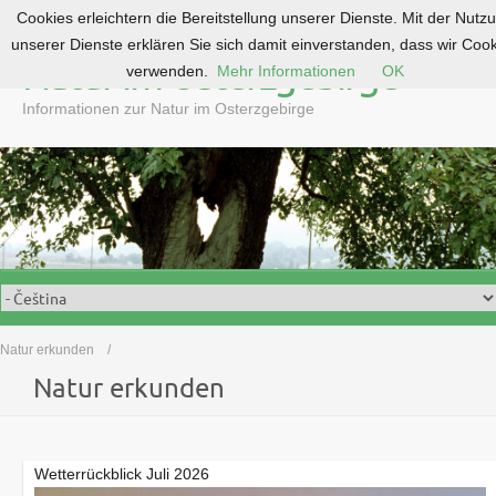
Cookies erleichtern die Bereitstellung unserer Dienste. Mit der Nutz
S
unserer Dienste erklären Sie sich damit einverstanden, dass wir Coo
k
Natur im Osterzgebirge
verwenden.
Mehr Informationen
OK
i
p
Informationen zur Natur im Osterzgebirge
t
o
c
o
n
t
e
n
t
Natur erkunden
Natur erkunden
Wetterrückblick Juli 2026