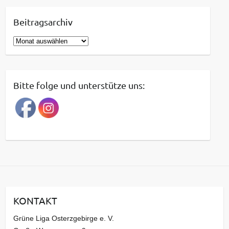
Beitragsarchiv
B
e
i
t
Bitte folge und unterstütze uns:
r
a
g
s
a
r
c
h
i
KONTAKT
v
Grüne Liga Osterzgebirge e. V.