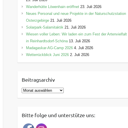
Wanderhütte Löwenhain eröffnet
23. Juli 2026
Neues Personal und neue Projekte in der Naturschutzstation
Osterzgebirge
21. Juli 2026
Solarpark-Salamitaktik
21. Juli 2026
Wiesen voller Leben: Wir laden ein zum Fest der Artenvielfalt
in Reinhardtsdorf-Schöna
13. Juli 2026
Madagaskar-AG-Camp 2026
4. Juli 2026
Wetterrückblick Juni 2026
2. Juli 2026
Beitragsarchiv
B
e
i
t
Bitte folge und unterstütze uns:
r
a