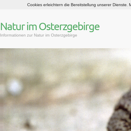
Cookies erleichtern die Bereitstellung unserer Dienste.
S
k
i
Natur im Osterzgebirge
p
t
Informationen zur Natur im Osterzgebirge
o
c
o
n
t
e
n
t