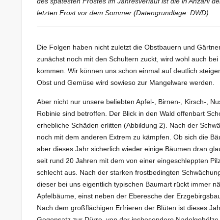
des spätesten Frostes im Jahresverlauf ist die in Anzahl d
letzten Frost vor dem Sommer (Datengrundlage: DWD)
Die Folgen haben nicht zuletzt die Obstbauern und Gärt
zunächst noch mit den Schultern zuckt, wird wohl auch be
kommen. Wir können uns schon einmal auf deutlich steige
Obst und Gemüse wird sowieso zur Mangelware werden.
Aber nicht nur unsere beliebten Apfel-, Birnen-, Kirsch-,
Robinie sind betroffen. Der Blick in den Wald offenbart S
erhebliche Schäden erlitten (Abbildung 2). Nach der Sch
noch mit dem anderen Extrem zu kämpfen. Ob sich die Bäu
aber dieses Jahr sicherlich wieder einige Bäumen dran gl
seit rund 20 Jahren mit dem von einer eingeschleppten Pil
schlecht aus. Nach der starken frostbedingten Schwächung 
dieser bei uns eigentlich typischen Baumart rückt immer n
Apfelbäume, einst neben der Eberesche der Erzgebirgsbau
Nach dem großflächigen Erfrieren der Blüten ist dieses J
Gegensatz zur Dürre, von der insbesondere Nadelgehölze 