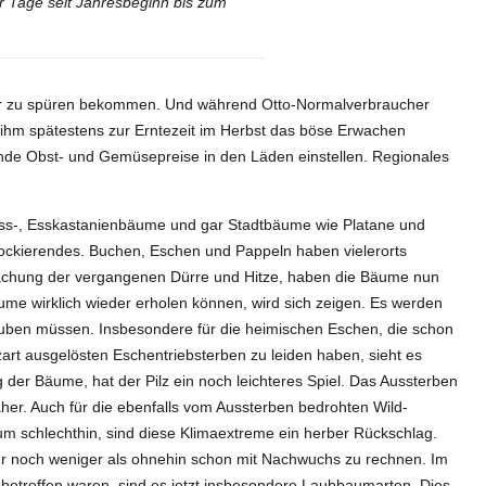
er Tage seit Jahresbeginn bis zum
ner zu spüren bekommen. Und während Otto-Normalverbraucher
i ihm spätestens zur Erntezeit im Herbst das böse Erwachen
nde Obst- und Gemüsepreise in den Läden einstellen. Regionales
 Nuss-, Esskastanienbäume und gar Stadtbäume wie Platane und
chockierendes. Buchen, Eschen und Pappeln haben vielerorts
wächung der vergangenen Dürre und Hitze, haben die Bäume nun
me wirklich wieder erholen können, wird sich zeigen. Es werden
auben müssen. Insbesondere für die heimischen Eschen, die schon
zart ausgelösten Eschentriebsterben zu leiden haben, sieht es
der Bäume, hat der Pilz ein noch leichteres Spiel. Das Aussterben
äher. Auch für die ebenfalls vom Aussterben bedrohten Wild-
m schlechthin, sind diese Klimaextreme ein herber Rückschlag.
ahr noch weniger als ohnehin schon mit Nachwuchs zu rechnen. Im
betroffen waren, sind es jetzt insbesondere Laubbaumarten. Dies