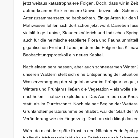
jetzt weitaus katastrophalere Folgen. Doch, dass wir in Z
aufmerksamen Blick in unsere Umwelt bezweifeln. Schon sei
Artenzusammensetzung beobachten. Einige Arten für den E
Mähwiesen fühlen sich dort schon jetzt wohl. Daneben fas
vielblättrige Lupine, Staudenknöterich und Indisches Spr
auch für die heimische etablierte Flora und Fauna unmittel
gigantischen Freiland-Labor, in dem die Folgen des Klim
Beobachtungsprotokoll ein neues Kapitel.
Nach einem sehr nassen, aber auch schneearmen Winter 2
unseren Wäldern stellt sich eine Entspannung der Situati
Wasserversorgung der Vegetation war im Frühjahr so gut, 
Winters und Frühjahrs ließen die Vegetation – als wolle s
nachholen – nahezu explodieren. Das Austreiben der Knosp
statt, als im Durchschnitt. Noch nie seit Beginn der Wette
Grünlandtemperatursumme beinhaltet, war der Start der Veg
Veränderung wie ein Fingerzeig. Doch an sich klingt das e
Wäre da nicht der späte Frost in den Nächten Ende April 
bleibt die Wahrscheinlichkeit von Spätfrösten seit Jahrzehnt