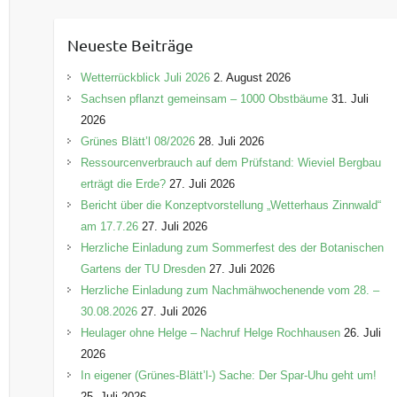
t
e
Neueste Beiträge
g
o
Wetterrückblick Juli 2026
2. August 2026
r
Sachsen pflanzt gemeinsam – 1000 Obstbäume
31. Juli
i
2026
e
Grünes Blätt’l 08/2026
28. Juli 2026
n
Ressourcenverbrauch auf dem Prüfstand: Wieviel Bergbau
erträgt die Erde?
27. Juli 2026
Bericht über die Konzeptvorstellung „Wetterhaus Zinnwald“
am 17.7.26
27. Juli 2026
Herzliche Einladung zum Sommerfest des der Botanischen
Gartens der TU Dresden
27. Juli 2026
Herzliche Einladung zum Nachmähwochenende vom 28. –
30.08.2026
27. Juli 2026
Heulager ohne Helge – Nachruf Helge Rochhausen
26. Juli
2026
In eigener (Grünes-Blätt’l-) Sache: Der Spar-Uhu geht um!
25. Juli 2026