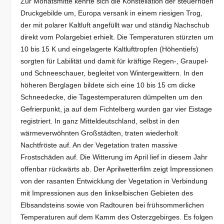
Zur Monatsmitte kehrte sich die Konstellation der steuernden
Druckgebilde um, Europa versank in einem riesigen Trog,
der mit polarer Kaltluft angefüllt war und ständig Nachschub
direkt vom Polargebiet erhielt. Die Temperaturen stürzten um
10 bis 15 K und eingelagerte Kaltlufttropfen (Höhentiefs)
sorgten für Labilität und damit für kräftige Regen-, Graupel-
und Schneeschauer, begleitet von Wintergewittern. In den
höheren Berglagen bildete sich eine 10 bis 15 cm dicke
Schneedecke, die Tagestemperaturen dümpelten um den
Gefrierpunkt, ja auf dem Fichtelberg wurden gar vier Eistage
registriert. In ganz Mitteldeutschland, selbst in den
wärmeverwöhnten Großstädten, traten wiederholt
Nachtfröste auf. An der Vegetation traten massive
Frostschäden auf. Die Witterung im April lief in diesem Jahr
offenbar rückwärts ab. Der Aprilwetterfilm zeigt Impressionen
von der rasanten Entwicklung der Vegetation in Verbindung
mit Impressionen aus den linkselbischen Gebieten des
Elbsandsteins sowie von Radtouren bei frühsommerlichen
Temperaturen auf dem Kamm des Osterzgebirges. Es folgen