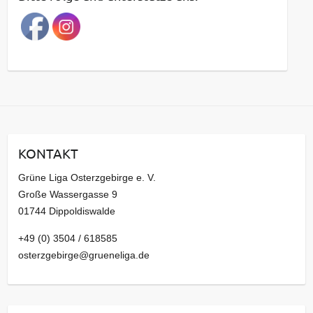
r
a
g
s
a
r
c
h
i
KONTAKT
v
Grüne Liga Osterzgebirge e. V.
Große Wassergasse 9
01744 Dippoldiswalde
+49 (0) 3504 / 618585
osterzgebirge@grueneliga.de