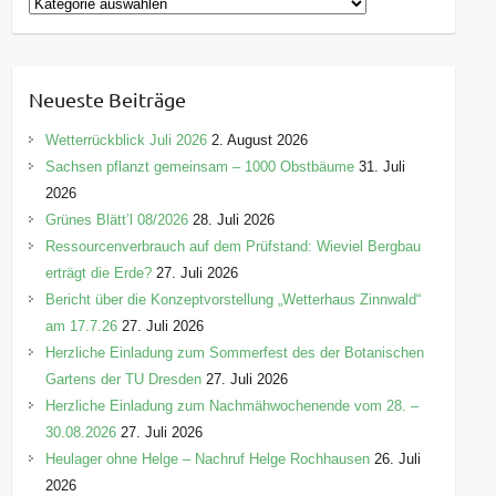
K
a
t
e
Neueste Beiträge
g
o
Wetterrückblick Juli 2026
2. August 2026
r
Sachsen pflanzt gemeinsam – 1000 Obstbäume
31. Juli
i
2026
e
Grünes Blätt’l 08/2026
28. Juli 2026
n
Ressourcenverbrauch auf dem Prüfstand: Wieviel Bergbau
erträgt die Erde?
27. Juli 2026
Bericht über die Konzeptvorstellung „Wetterhaus Zinnwald“
am 17.7.26
27. Juli 2026
Herzliche Einladung zum Sommerfest des der Botanischen
Gartens der TU Dresden
27. Juli 2026
Herzliche Einladung zum Nachmähwochenende vom 28. –
30.08.2026
27. Juli 2026
Heulager ohne Helge – Nachruf Helge Rochhausen
26. Juli
2026