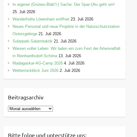
In eigener (Grünes-Blätt’l-) Sache: Der Spar-Uhu geht um!
25. Juli 2026
Wanderhütte Löwenhain eröffnet
23. Juli 2026
Neues Personal und neue Projekte in der Naturschutzstation
Osterzgebirge
21. Juli 2026
Solarpark-Salamitaktik
21. Juli 2026
Wiesen voller Leben: Wir laden ein zum Fest der Artenvielfalt
in Reinhardtsdorf-Schöna
13. Juli 2026
Madagaskar-AG-Camp 2026
4. Juli 2026
Wetterrückblick Juni 2026
2. Juli 2026
Beitragsarchiv
B
e
i
t
Bitte folge und unterstütze uns: