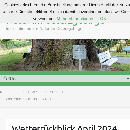
Cookies erleichtern die Bereitstellung unserer Dienste. Mit der Nutz
S
unserer Dienste erklären Sie sich damit einverstanden, dass wir Coo
k
Natur im Osterzgebirge
verwenden.
Mehr Informationen
OK
i
p
Informationen zur Natur im Osterzgebirge
t
o
c
o
n
t
e
n
t
Natur erkunden
Wetter und Klima
Wetterrückblick April 2024
Wetterrückblick April 2024