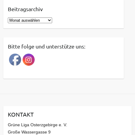
Beitragsarchiv
B
e
i
t
Bitte folge und unterstütze uns:
r
a
g
s
a
r
c
h
i
KONTAKT
v
Grüne Liga Osterzgebirge e. V.
Große Wassergasse 9