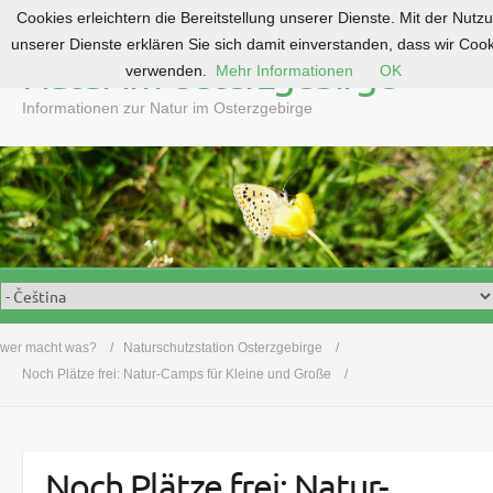
Cookies erleichtern die Bereitstellung unserer Dienste. Mit der Nutz
S
unserer Dienste erklären Sie sich damit einverstanden, dass wir Coo
k
Natur im Osterzgebirge
verwenden.
Mehr Informationen
OK
i
p
Informationen zur Natur im Osterzgebirge
t
o
c
o
n
t
e
n
t
wer macht was?
Naturschutzstation Osterzgebirge
Noch Plätze frei: Natur-Camps für Kleine und Große
Noch Plätze frei: Natur-