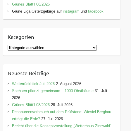
Grünes Blätt’l 08/2026
Grüne Liga Osterzgebirge auf
instagram
und
facebook
Kategorien
K
a
t
e
Neueste Beiträge
g
o
Wetterrückblick Juli 2026
2. August 2026
r
Sachsen pflanzt gemeinsam – 1000 Obstbäume
31. Juli
i
2026
e
Grünes Blätt’l 08/2026
28. Juli 2026
n
Ressourcenverbrauch auf dem Prüfstand: Wieviel Bergbau
erträgt die Erde?
27. Juli 2026
Bericht über die Konzeptvorstellung „Wetterhaus Zinnwald“