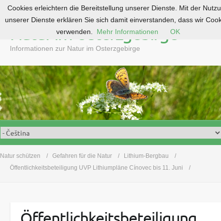
Cookies erleichtern die Bereitstellung unserer Dienste. Mit der Nutz
S
unserer Dienste erklären Sie sich damit einverstanden, dass wir Coo
k
Natur im Osterzgebirge
verwenden.
Mehr Informationen
OK
i
p
Informationen zur Natur im Osterzgebirge
t
o
c
o
n
t
e
n
t
Natur schützen
Gefahren für die Natur
Lithium-Bergbau
Öffentlichkeitsbeteiligung UVP Lithiumpläne Cínovec bis 11. Juni
Öffentlichkeitsbeteiligung