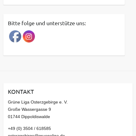
e
i
t
Bitte folge und unterstütze uns:
r
a
g
s
a
r
c
h
i
KONTAKT
v
Grüne Liga Osterzgebirge e. V.
Große Wassergasse 9
01744 Dippoldiswalde
+49 (0) 3504 / 618585
osterzgebirge@grueneliga.de