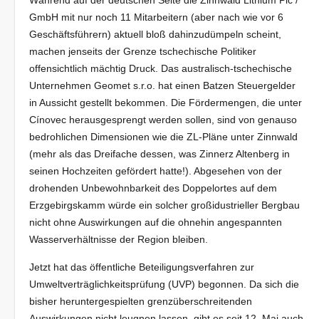
Während auf der deutschen Seite die Zinnwald Lithium Plc /
GmbH mit nur noch 11 Mitarbeitern (aber nach wie vor 6
Geschäftsführern) aktuell bloß dahinzudümpeln scheint,
machen jenseits der Grenze tschechische Politiker
offensichtlich mächtig Druck. Das australisch-tschechische
Unternehmen Geomet s.r.o. hat einen Batzen Steuergelder
in Aussicht gestellt bekommen. Die Fördermengen, die unter
Cínovec herausgesprengt werden sollen, sind von genauso
bedrohlichen Dimensionen wie die ZL-Pläne unter Zinnwald
(mehr als das Dreifache dessen, was Zinnerz Altenberg in
seinen Hochzeiten gefördert hatte!). Abgesehen von der
drohenden Unbewohnbarkeit des Doppelortes auf dem
Erzgebirgskamm würde ein solcher großidustrieller Bergbau
nicht ohne Auswirkungen auf die ohnehin angespannten
Wasserverhältnisse der Region bleiben.
Jetzt hat das öffentliche Beteiligungsverfahren zur
Umweltverträglichkeitsprüfung (UVP) begonnen. Da sich die
bisher heruntergespielten grenzüberschreitenden
Auswirkungen nicht leugnen lassen, gibt es seit 12. Mai auch