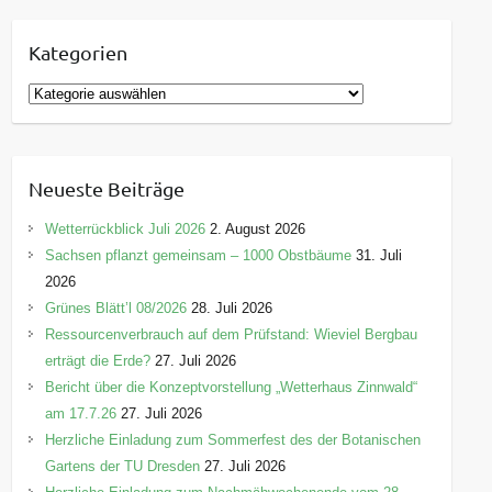
Kategorien
K
a
t
e
Neueste Beiträge
g
o
Wetterrückblick Juli 2026
2. August 2026
r
Sachsen pflanzt gemeinsam – 1000 Obstbäume
31. Juli
i
2026
e
Grünes Blätt’l 08/2026
28. Juli 2026
n
Ressourcenverbrauch auf dem Prüfstand: Wieviel Bergbau
erträgt die Erde?
27. Juli 2026
Bericht über die Konzeptvorstellung „Wetterhaus Zinnwald“
am 17.7.26
27. Juli 2026
Herzliche Einladung zum Sommerfest des der Botanischen
Gartens der TU Dresden
27. Juli 2026