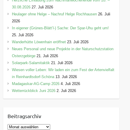
Herzliche Einladung zum Nachmähwochenende vom 28. –
30.08.2026
27. Juli 2026
Heulager ohne Helge – Nachruf Helge Rochhausen
26. Juli
2026
In eigener (Grünes-Blätt’l-) Sache: Der Spar-Uhu geht um!
25. Juli 2026
Wanderhütte Löwenhain eröffnet
23. Juli 2026
Neues Personal und neue Projekte in der Naturschutzstation
Osterzgebirge
21. Juli 2026
Solarpark-Salamitaktik
21. Juli 2026
Wiesen voller Leben: Wir laden ein zum Fest der Artenvielfalt
in Reinhardtsdorf-Schöna
13. Juli 2026
Madagaskar-AG-Camp 2026
4. Juli 2026
Wetterrückblick Juni 2026
2. Juli 2026
Beitragsarchiv
B