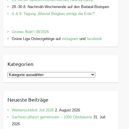
28.-30.8. Nachmäh-Wochenende auf den Bielatal-Biotopen
4.-6.9. Tagung „Wieviel Bergbau erträgt die Erde?“
Grünes Blätt’l 08/2026
Grüne Liga Osterzgebirge auf
instagram
und
facebook
Kategorien
K
a
t
e
Neueste Beiträge
g
o
Wetterrückblick Juli 2026
2. August 2026
r
Sachsen pflanzt gemeinsam – 1000 Obstbäume
31. Juli
i
2026