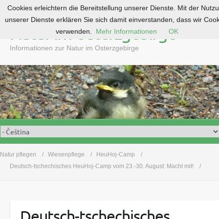
Cookies erleichtern die Bereitstellung unserer Dienste. Mit der Nutz
S
unserer Dienste erklären Sie sich damit einverstanden, dass wir Coo
k
Natur im Osterzgebirge
verwenden.
Mehr Informationen
OK
i
p
Informationen zur Natur im Osterzgebirge
t
o
c
o
n
t
e
n
t
Natur pflegen
Wiesenpflege
HeuHoj-Camp
Deutsch-tschechisches HeuHoj-Camp vom 23.-30. August: Macht mit!
Deutsch-tschechisches