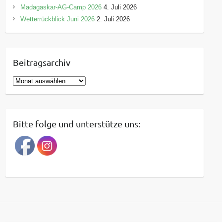
Madagaskar-AG-Camp 2026
4. Juli 2026
Wetterrückblick Juni 2026
2. Juli 2026
Beitragsarchiv
B
e
i
t
Bitte folge und unterstütze uns:
r
a
g
s
a
r
c
h