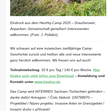
Eindruck aus dem HeuHoj-Camp 2025 – Draußensein,
Anpacken, Gemeinschaft genießen! Interessenten
willkommen. (Foto: J. Pollakis)
Wir schauen auf eine inzwischen zwölfjährige Camp-
Geschichte zurück und heißen alte und neue Interessierte
ganz herzlich willkommen. Wir freuen uns auf euch!
Teilnahmebeitrag
: 20 € pro Tag / 140 € pro Woche.
Hier
finden sich viele Infos zum Download
– Anmeldung und
Kontakt unter
www.heuhoj.de
Das Camp wird INTERREG Sachsen-Tschechien gefördert –
danke dafür! Antragsnr. / Číslo žádosti: 100798970 –
Projekttitel / Název projektu: Invasive Arten im Grenzgebiet /
Invazní druhy v příhraničí