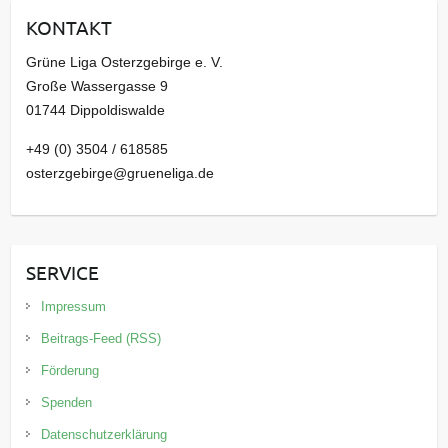
i
KONTAKT
v
Grüne Liga Osterzgebirge e. V.
Große Wassergasse 9
01744 Dippoldiswalde
+49 (0) 3504 / 618585
osterzgebirge@grueneliga.de
SERVICE
Impressum
Beitrags-Feed (RSS)
Förderung
Spenden
Datenschutzerklärung