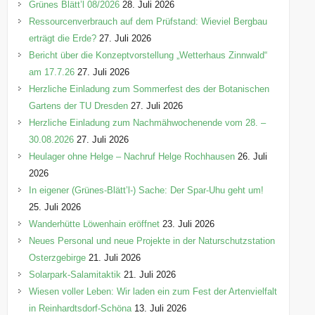
e
Grünes Blätt’l 08/2026
28. Juli 2026
n
Ressourcenverbrauch auf dem Prüfstand: Wieviel Bergbau
erträgt die Erde?
27. Juli 2026
Bericht über die Konzeptvorstellung „Wetterhaus Zinnwald“
am 17.7.26
27. Juli 2026
Herzliche Einladung zum Sommerfest des der Botanischen
Gartens der TU Dresden
27. Juli 2026
Herzliche Einladung zum Nachmähwochenende vom 28. –
30.08.2026
27. Juli 2026
Heulager ohne Helge – Nachruf Helge Rochhausen
26. Juli
2026
In eigener (Grünes-Blätt’l-) Sache: Der Spar-Uhu geht um!
25. Juli 2026
Wanderhütte Löwenhain eröffnet
23. Juli 2026
Neues Personal und neue Projekte in der Naturschutzstation
Osterzgebirge
21. Juli 2026
Solarpark-Salamitaktik
21. Juli 2026
Wiesen voller Leben: Wir laden ein zum Fest der Artenvielfalt
in Reinhardtsdorf-Schöna
13. Juli 2026