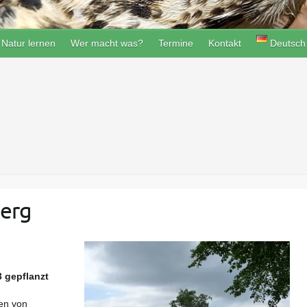
Natur lernen
Wer macht was?
Termine
Kontakt
Deutsch
berg
 gepflanzt
ten von