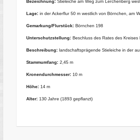
Bezeichnung:
Stieleiche am Weg zum Lerchenberg west
Lage:
in der Ackerflur 50 m westlich von Börnchen, am
Gemarkung/Flurstück:
Börnchen 198
Unterschutzstellung:
Beschluss des Rates des Kreises 
Beschreibung:
landschaftsprägende Stieleiche in der a
Stammumfang:
2,45 m
Kronendurchmesser:
10 m
Höhe:
14 m
Alter:
130 Jahre (1893 gepflanzt)