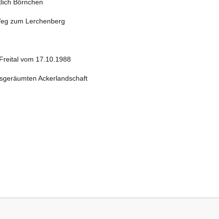
lich Börnchen
 Weg zum Lerchenberg
Freital vom 17.10.1988
usgeräumten Ackerlandschaft