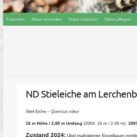
Favoriten
Natur erkunden
Natur schützen
Natur pflegen
ND Stieleiche am Lerchen
Stiel-Eiche –
Quercus robur
16 m Höhe / 2,80 m Umfang
(2004: 16 m / 2,45 m);
1893
Zustand 2024:
Übel malträtierter Einzelbaum inmit