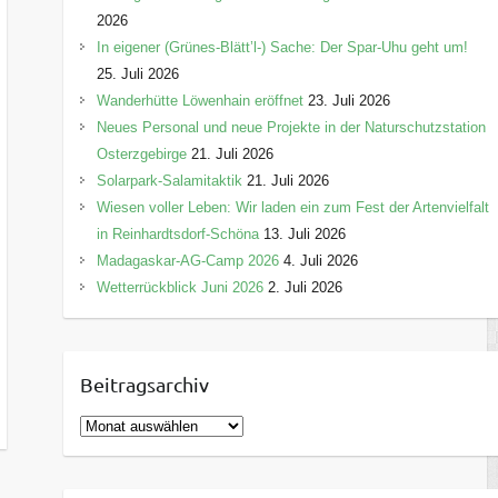
2026
In eigener (Grünes-Blätt’l-) Sache: Der Spar-Uhu geht um!
25. Juli 2026
Wanderhütte Löwenhain eröffnet
23. Juli 2026
Neues Personal und neue Projekte in der Naturschutzstation
Osterzgebirge
21. Juli 2026
Solarpark-Salamitaktik
21. Juli 2026
Wiesen voller Leben: Wir laden ein zum Fest der Artenvielfalt
in Reinhardtsdorf-Schöna
13. Juli 2026
Madagaskar-AG-Camp 2026
4. Juli 2026
Wetterrückblick Juni 2026
2. Juli 2026
Beitragsarchiv
B
e
i