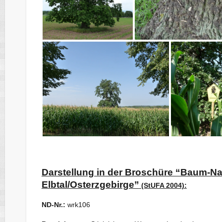
Darstellung in der Broschüre “Baum-N
Elbtal/Osterzgebirge”
(StUFA 2004):
ND-Nr.:
wrk106