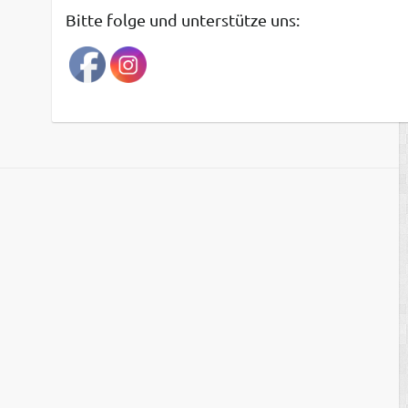
t
Bitte folge und unterstütze uns:
r
a
g
s
a
r
c
h
i
v