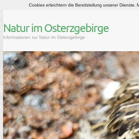
Cookies erleichtern die Bereitstellung unserer Dienste.
S
k
i
Natur im Osterzgebirge
p
t
Informationen zur Natur im Osterzgebirge
o
c
o
n
t
e
n
t