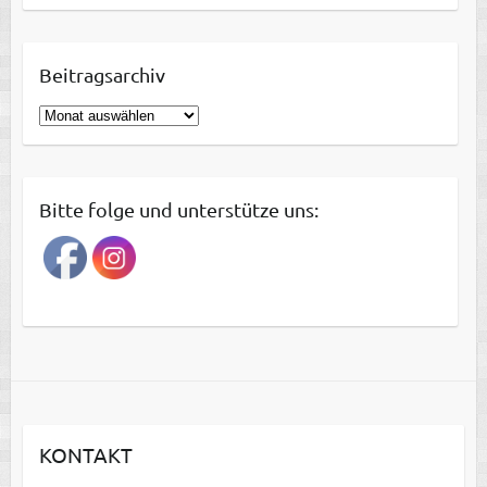
Beitragsarchiv
B
e
i
t
Bitte folge und unterstütze uns:
r
a
g
s
a
r
c
h
i
KONTAKT
v