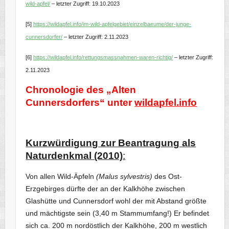
wild-apfel/
– letzter Zugriff: 19.10.2023
[5]
https://wildapfel.info/im-wild-apfelgebiet/einzelbaeume/der-junge-
cunnersdorfer/
– letzter Zugriff: 2.11.2023
[6]
https://wildapfel.info/rettungsmassnahmen-waren-richtig/
– letzter Zugriff:
2.11.2023
Chronologie des „Alten
Cunnersdorfers“ unter
wildapfel.info
Kurzwürdigung zur Beantragung als
Naturdenkmal (2010)
:
Von allen Wild-Äpfeln
(Malus sylvestris)
des Ost-
Erzgebirges dürfte der an der Kalkhöhe zwischen
Glashütte und Cunnersdorf wohl der mit Abstand größte
und mächtigste sein (3,40 m Stammumfang!) Er befindet
sich ca. 200 m nordöstlich der Kalkhöhe, 200 m westlich