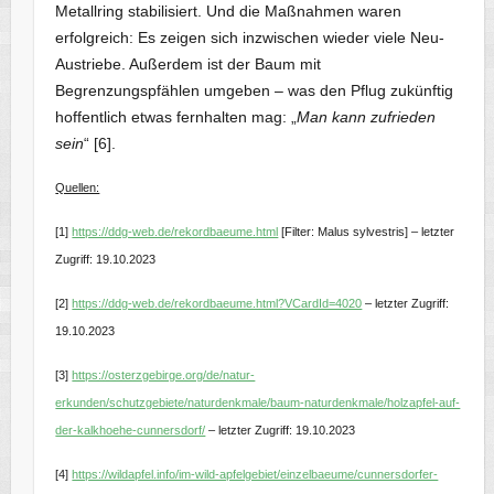
Metallring stabilisiert. Und die Maßnahmen waren
erfolgreich: Es zeigen sich inzwischen wieder viele Neu-
Austriebe. Außerdem ist der Baum mit
Begrenzungspfählen umgeben – was den Pflug zukünftig
hoffentlich etwas fernhalten mag: „
Man kann zufrieden
sein
“ [6].
Quellen:
[1]
https://ddg-web.de/rekordbaeume.html
[Filter: Malus sylvestris] – letzter
Zugriff: 19.10.2023
[2]
https://ddg-web.de/rekordbaeume.html?VCardId=4020
– letzter Zugriff:
19.10.2023
[3]
https://osterzgebirge.org/de/natur-
erkunden/schutzgebiete/naturdenkmale/baum-naturdenkmale/holzapfel-auf-
der-kalkhoehe-cunnersdorf/
– letzter Zugriff: 19.10.2023
[4]
https://wildapfel.info/im-wild-apfelgebiet/einzelbaeume/cunnersdorfer-