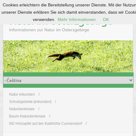
Cookies erleichtern die Bereitstellung unserer Dienste. Mit der Nutzu
S
unserer Dienste erklären Sie sich damit einverstanden, dass wir Cook
k
Natur im Osterzgebirge
verwenden.
Mehr Informationen
OK
i
p
Informationen zur Natur im Osterzgebirge
t
o
c
o
n
t
e
n
t
Natur erkunden
Schutzgebiete [erkunden]
Naturdenkmale
Baum-Naturdenkmale
ND Holzapfel auf der Kalkhöhe Cunnersdorf