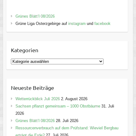
Grünes Blätt’l 08/2026
Grüne Liga Osterzgebirge auf
instagram
und
facebook
Kategorien
K
a
t
e
Neueste Beiträge
g
o
Wetterrückblick Juli 2026
2. August 2026
r
Sachsen pflanzt gemeinsam – 1000 Obstbäume
31. Juli
i
2026
e
Grünes Blätt’l 08/2026
28. Juli 2026
n
Ressourcenverbrauch auf dem Prüfstand: Wieviel Bergbau
erträgt die Erde?
27. Juli 2026