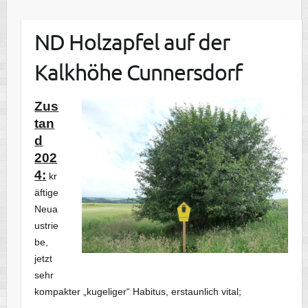
ND Holzapfel auf der
Kalkhöhe Cunnersdorf
Zus
tan
d
202
4:
kr
äftige
Neua
ustrie
be,
jetzt
sehr
kompakter „kugeliger“ Habitus, erstaunlich vital;