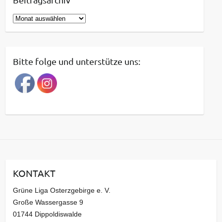
B
e
i
t
Bitte folge und unterstütze uns:
r
a
g
s
a
r
c
h
i
KONTAKT
v
Grüne Liga Osterzgebirge e. V.
Große Wassergasse 9
01744 Dippoldiswalde