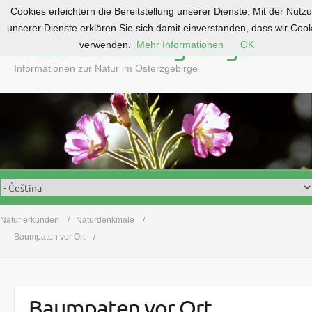
Cookies erleichtern die Bereitstellung unserer Dienste. Mit der Nutz
S
unserer Dienste erklären Sie sich damit einverstanden, dass wir Coo
k
Natur im Osterzgebirge
verwenden.
Mehr Informationen
OK
i
p
Informationen zur Natur im Osterzgebirge
t
o
c
o
n
t
e
n
t
Natur erkunden
Naturdenkmale
Baumpaten vor Ort
Baumpaten vor Ort