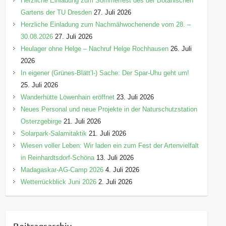
Herzliche Einladung zum Sommerfest des der Botanischen
Gartens der TU Dresden
27. Juli 2026
Herzliche Einladung zum Nachmähwochenende vom 28. –
30.08.2026
27. Juli 2026
Heulager ohne Helge – Nachruf Helge Rochhausen
26. Juli
2026
In eigener (Grünes-Blätt’l-) Sache: Der Spar-Uhu geht um!
25. Juli 2026
Wanderhütte Löwenhain eröffnet
23. Juli 2026
Neues Personal und neue Projekte in der Naturschutzstation
Osterzgebirge
21. Juli 2026
Solarpark-Salamitaktik
21. Juli 2026
Wiesen voller Leben: Wir laden ein zum Fest der Artenvielfalt
in Reinhardtsdorf-Schöna
13. Juli 2026
Madagaskar-AG-Camp 2026
4. Juli 2026
Wetterrückblick Juni 2026
2. Juli 2026
Beitragsarchiv