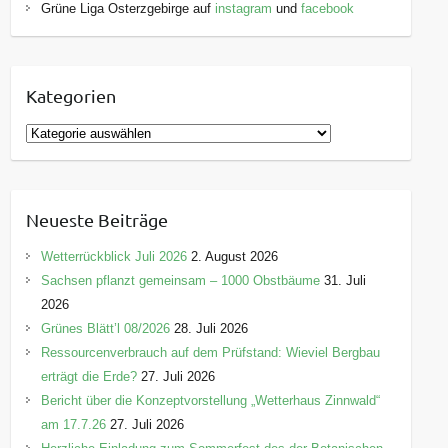
Grüne Liga Osterzgebirge auf
instagram
und
facebook
Kategorien
K
a
t
e
Neueste Beiträge
g
o
Wetterrückblick Juli 2026
2. August 2026
r
Sachsen pflanzt gemeinsam – 1000 Obstbäume
31. Juli
i
2026
e
Grünes Blätt’l 08/2026
28. Juli 2026
n
Ressourcenverbrauch auf dem Prüfstand: Wieviel Bergbau
erträgt die Erde?
27. Juli 2026
Bericht über die Konzeptvorstellung „Wetterhaus Zinnwald“
am 17.7.26
27. Juli 2026