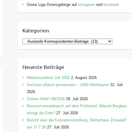
Grüne Liga Osterzgebirge auf
instagram
und
facebook
Kategorien
K
a
t
e
Neueste Beiträge
g
o
Wetterrückblick Juli 2026
2. August 2026
r
Sachsen pflanzt gemeinsam – 1000 Obstbäume
31. Juli
i
2026
e
Grünes Blätt’l 08/2026
28. Juli 2026
n
Ressourcenverbrauch auf dem Prüfstand: Wieviel Bergbau
erträgt die Erde?
27. Juli 2026
Bericht über die Konzeptvorstellung „Wetterhaus Zinnwald“
am 17.7.26
27. Juli 2026