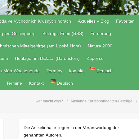
roda ve Východních Krušných horách
Aktuelles – Blog
Favoriten
tag am Geisingberg
Beitrags-Feed (RSS)
Förderung
hmischen Mittelgebirge (am Lipská Hora)
Natura 2000
raum
Heulager im Bielatal (Bärenstein)
Zapoj se
h-Mäh-Wochenende
Termíny
kontakt
Deutsch
Termine
Kontakt
Deutsch
wer macht was?
Auslands-Korrespondenten-Beiträge
Die Artikelinhalte liegen in der Verantwortung der
genannten Autoren.