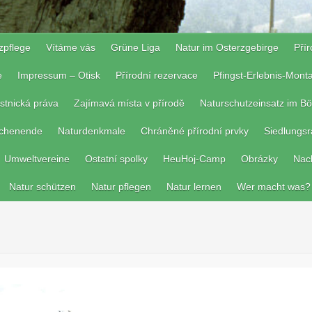
zpflege
Vítáme vás
Grüne Liga
Natur im Osterzgebirge
Pří
e
Impressum – Otisk
Přírodní rezervace
Pfingst-Erlebnis-Mon
stnická práva
Zajímavá místa v přírodě
Naturschutzeinsatz im Bö
ochenende
Naturdenkmale
Chráněné přírodní prvky
Siedlungs
Umweltvereine
Ostatní spolky
HeuHoj-Camp
Obrázky
Nac
Natur schützen
Natur pflegen
Natur lernen
Wer macht was?