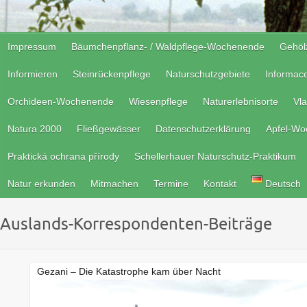
Impressum
Bäumchenpflanz- / Waldpflege-Wochenende
Gehöl
Informieren
Steinrückenpflege
Naturschutzgebiete
Informac
Orchideen-Wochenende
Wiesenpflege
Naturerlebnisorte
Vla
Natura 2000
Fließgewässer
Datenschutzerklärung
Apfel-W
Praktická ochrana přírody
Schellerhauer Naturschutz-Praktikum
Natur erkunden
Mitmachen
Termine
Kontakt
Deutsch
Auslands-Korrespondenten-Beiträge
Gezani – Die Katastrophe kam über Nacht