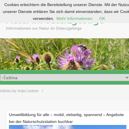
Cookies erleichtern die Bereitstellung unserer Dienste. Mit der Nutz
S
unserer Dienste erklären Sie sich damit einverstanden, dass wir Coo
k
Natur im Osterzgebirge
verwenden.
Mehr Informationen
OK
i
p
Informationen zur Natur im Osterzgebirge
t
o
c
o
n
t
e
n
t
Articles by:
Antje Lindner
Umweltbildung für alle – mobil, vielseitig, spannend – Angebote
bei der Naturschutzstation buchbar