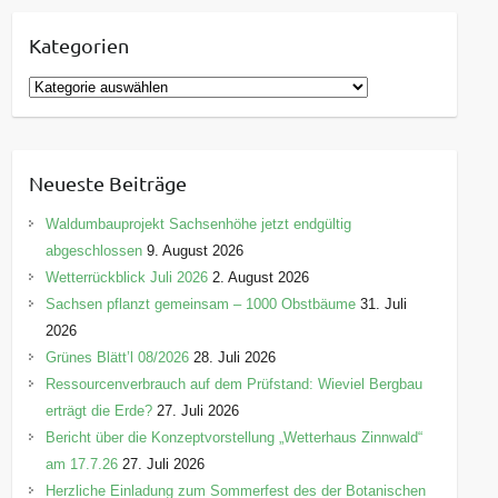
Kategorien
K
a
t
e
Neueste Beiträge
g
o
Waldumbauprojekt Sachsenhöhe jetzt endgültig
r
abgeschlossen
9. August 2026
i
Wetterrückblick Juli 2026
2. August 2026
e
Sachsen pflanzt gemeinsam – 1000 Obstbäume
31. Juli
n
2026
Grünes Blätt’l 08/2026
28. Juli 2026
Ressourcenverbrauch auf dem Prüfstand: Wieviel Bergbau
erträgt die Erde?
27. Juli 2026
Bericht über die Konzeptvorstellung „Wetterhaus Zinnwald“
am 17.7.26
27. Juli 2026
Herzliche Einladung zum Sommerfest des der Botanischen