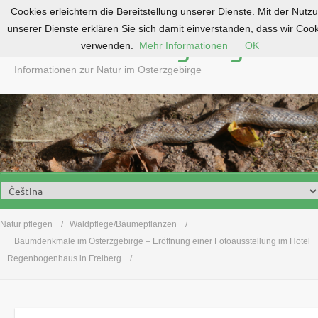
Cookies erleichtern die Bereitstellung unserer Dienste. Mit der Nutz
S
unserer Dienste erklären Sie sich damit einverstanden, dass wir Coo
k
Natur im Osterzgebirge
verwenden.
Mehr Informationen
OK
i
p
Informationen zur Natur im Osterzgebirge
t
o
c
o
n
t
e
n
t
Natur pflegen
Waldpflege/Bäumepflanzen
Baumdenkmale im Osterzgebirge – Eröffnung einer Fotoausstellung im Hotel
Regenbogenhaus in Freiberg