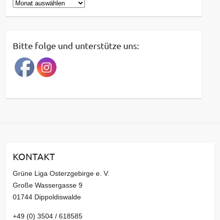
B
e
i
t
Bitte folge und unterstütze uns:
r
a
g
s
a
r
c
h
i
KONTAKT
v
Grüne Liga Osterzgebirge e. V.
Große Wassergasse 9
01744 Dippoldiswalde
+49 (0) 3504 / 618585