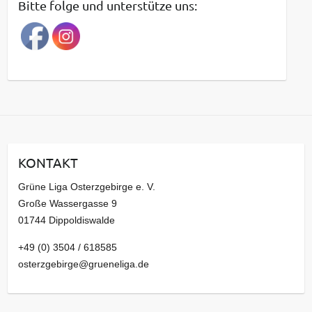
Bitte folge und unterstütze uns:
r
a
g
s
a
r
c
h
i
KONTAKT
v
Grüne Liga Osterzgebirge e. V.
Große Wassergasse 9
01744 Dippoldiswalde
+49 (0) 3504 / 618585
osterzgebirge@grueneliga.de