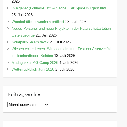
2026
In eigener (Grünes-Blätt’l-) Sache: Der Spar-Uhu geht um!
25. Juli 2026
Wanderhütte Löwenhain eröffnet
23. Juli 2026
Neues Personal und neue Projekte in der Naturschutzstation
Osterzgebirge
21. Juli 2026
Solarpark-Salamitaktik
21. Juli 2026
Wiesen voller Leben: Wir laden ein zum Fest der Artenvielfalt
in Reinhardtsdorf-Schöna
13. Juli 2026
Madagaskar-AG-Camp 2026
4. Juli 2026
Wetterrückblick Juni 2026
2. Juli 2026
Beitragsarchiv
B
e
i
t