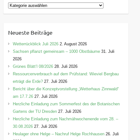
K
a
t
e
Neueste Beiträge
g
o
Wetterrückblick Juli 2026
2. August 2026
r
Sachsen pflanzt gemeinsam – 1000 Obstbäume
31. Juli
i
2026
e
Grünes Blätt’l 08/2026
28. Juli 2026
n
Ressourcenverbrauch auf dem Prüfstand: Wieviel Bergbau
erträgt die Erde?
27. Juli 2026
Bericht über die Konzeptvorstellung „Wetterhaus Zinnwald“
am 17.7.26
27. Juli 2026
Herzliche Einladung zum Sommerfest des der Botanischen
Gartens der TU Dresden
27. Juli 2026
Herzliche Einladung zum Nachmähwochenende vom 28. –
30.08.2026
27. Juli 2026
Heulager ohne Helge – Nachruf Helge Rochhausen
26. Juli