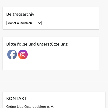
Beitragsarchiv
B
e
i
t
Bitte folge und unterstütze uns:
r
a
g
s
a
r
c
h
i
KONTAKT
v
Grüne Liga Osterzgebirge e. V.