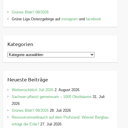
Grünes Blätt’l 08/2026
Grüne Liga Osterzgebirge auf
instagram
und
facebook
Kategorien
K
a
t
e
Neueste Beiträge
g
o
Wetterrückblick Juli 2026
2. August 2026
r
Sachsen pflanzt gemeinsam – 1000 Obstbäume
31. Juli
i
2026
e
Grünes Blätt’l 08/2026
28. Juli 2026
n
Ressourcenverbrauch auf dem Prüfstand: Wieviel Bergbau
erträgt die Erde?
27. Juli 2026