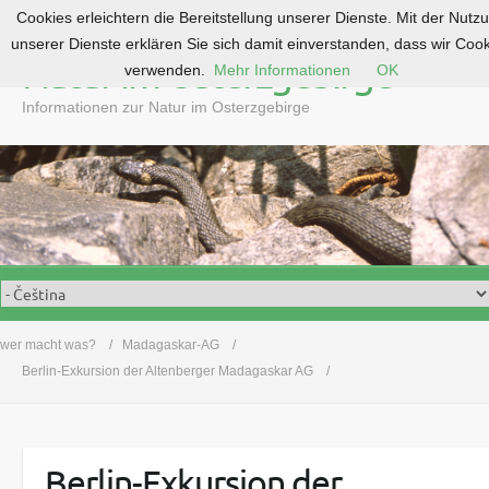
Cookies erleichtern die Bereitstellung unserer Dienste. Mit der Nutz
S
unserer Dienste erklären Sie sich damit einverstanden, dass wir Coo
k
Natur im Osterzgebirge
verwenden.
Mehr Informationen
OK
i
p
Informationen zur Natur im Osterzgebirge
t
o
c
o
n
t
e
n
t
wer macht was?
Madagaskar-AG
Berlin-Exkursion der Altenberger Madagaskar AG
Berlin-Exkursion der