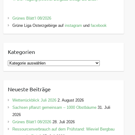
Grünes Blätt’l 08/2026
Grüne Liga Osterzgebirge auf
instagram
und
facebook
Kategorien
K
a
t
e
Neueste Beiträge
g
o
Wetterrückblick Juli 2026
2. August 2026
r
Sachsen pflanzt gemeinsam – 1000 Obstbäume
31. Juli
i
2026
e
Grünes Blätt’l 08/2026
28. Juli 2026
n
Ressourcenverbrauch auf dem Prüfstand: Wieviel Bergbau