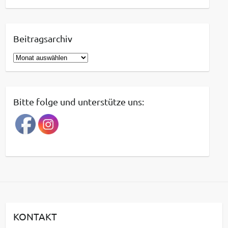
Beitragsarchiv
B
e
i
t
Bitte folge und unterstütze uns:
r
a
g
s
a
r
c
h
i
KONTAKT
v