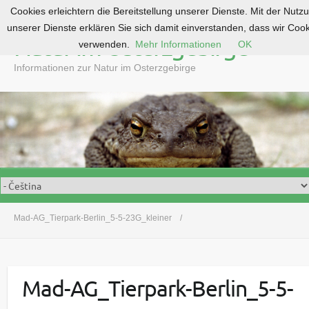
Cookies erleichtern die Bereitstellung unserer Dienste. Mit der Nutz
S
unserer Dienste erklären Sie sich damit einverstanden, dass wir Coo
k
Natur im Osterzgebirge
verwenden.
Mehr Informationen
OK
i
p
Informationen zur Natur im Osterzgebirge
t
o
c
o
n
t
e
n
t
Mad-AG_Tierpark-Berlin_5-5-23G_kleiner
Mad-AG_Tierpark-Berlin_5-5-