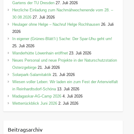
Gartens der TU Dresden
27. Juli 2026
Herzliche Einladung zum Nachmähwochenende vom 28. –
30.08.2026
27. Juli 2026
Heulager ohne Helge – Nachruf Helge Rochhausen
26. Juli
2026
In eigener (Grünes-Blätt’l-) Sache: Der Spar-Uhu geht um!
25. Juli 2026
Wanderhütte Löwenhain eröffnet
23. Juli 2026
Neues Personal und neue Projekte in der Naturschutzstation
Osterzgebirge
21. Juli 2026
Solarpark-Salamitaktik
21. Juli 2026
Wiesen voller Leben: Wir laden ein zum Fest der Artenvielfalt
in Reinhardtsdorf-Schöna
13. Juli 2026
Madagaskar-AG-Camp 2026
4. Juli 2026
Wetterrückblick Juni 2026
2. Juli 2026
Beitragsarchiv