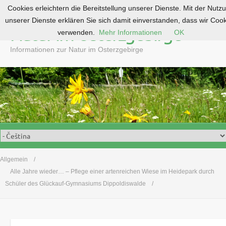
Cookies erleichtern die Bereitstellung unserer Dienste. Mit der Nutz
S
unserer Dienste erklären Sie sich damit einverstanden, dass wir Coo
k
Natur im Osterzgebirge
verwenden.
Mehr Informationen
OK
i
p
Informationen zur Natur im Osterzgebirge
t
o
c
o
n
t
e
n
t
Allgemein
Alle Jahre wieder… – Pflege einer artenreichen Wiese im Heidepark durch
Schüler des Glückauf-Gymnasiums Dippoldiswalde