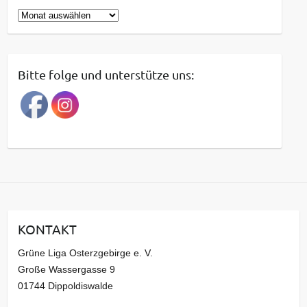
B
e
i
t
Bitte folge und unterstütze uns:
r
a
g
s
a
r
c
h
i
KONTAKT
v
Grüne Liga Osterzgebirge e. V.
Große Wassergasse 9
01744 Dippoldiswalde