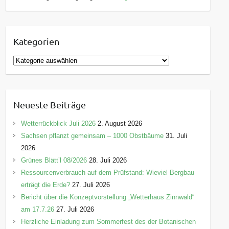
Kategorien
K
a
t
e
Neueste Beiträge
g
o
Wetterrückblick Juli 2026
2. August 2026
r
Sachsen pflanzt gemeinsam – 1000 Obstbäume
31. Juli
i
2026
e
Grünes Blätt’l 08/2026
28. Juli 2026
n
Ressourcenverbrauch auf dem Prüfstand: Wieviel Bergbau
erträgt die Erde?
27. Juli 2026
Bericht über die Konzeptvorstellung „Wetterhaus Zinnwald“
am 17.7.26
27. Juli 2026
Herzliche Einladung zum Sommerfest des der Botanischen