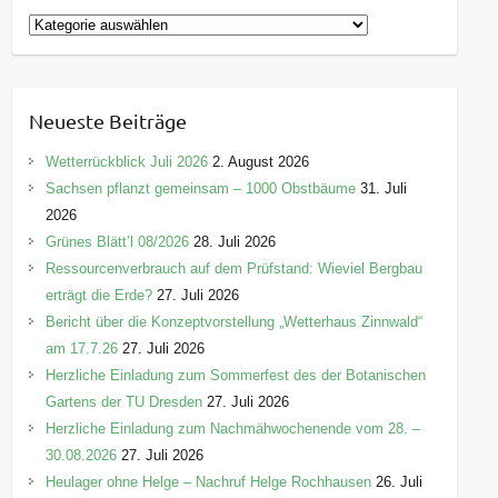
K
a
t
e
Neueste Beiträge
g
o
Wetterrückblick Juli 2026
2. August 2026
r
Sachsen pflanzt gemeinsam – 1000 Obstbäume
31. Juli
i
2026
e
Grünes Blätt’l 08/2026
28. Juli 2026
n
Ressourcenverbrauch auf dem Prüfstand: Wieviel Bergbau
erträgt die Erde?
27. Juli 2026
Bericht über die Konzeptvorstellung „Wetterhaus Zinnwald“
am 17.7.26
27. Juli 2026
Herzliche Einladung zum Sommerfest des der Botanischen
Gartens der TU Dresden
27. Juli 2026
Herzliche Einladung zum Nachmähwochenende vom 28. –
30.08.2026
27. Juli 2026
Heulager ohne Helge – Nachruf Helge Rochhausen
26. Juli