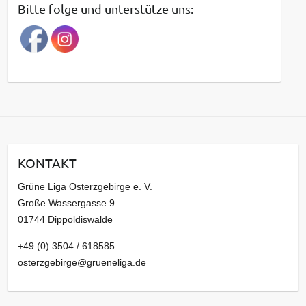
Bitte folge und unterstütze uns:
r
a
g
s
a
r
c
h
i
KONTAKT
v
Grüne Liga Osterzgebirge e. V.
Große Wassergasse 9
01744 Dippoldiswalde
+49 (0) 3504 / 618585
osterzgebirge@grueneliga.de