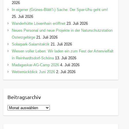
2026
In eigener (Grünes-Blätt’l-) Sache: Der Spar-Uhu geht um!
25. Juli 2026
Wanderhütte Löwenhain eröffnet
23. Juli 2026
Neues Personal und neue Projekte in der Naturschutzstation
Osterzgebirge
21. Juli 2026
Solarpark-Salamitaktik
21. Juli 2026
Wiesen voller Leben: Wir laden ein zum Fest der Artenvielfalt
in Reinhardtsdorf-Schöna
13. Juli 2026
Madagaskar-AG-Camp 2026
4. Juli 2026
Wetterrückblick Juni 2026
2. Juli 2026
Beitragsarchiv
B
e
i
t