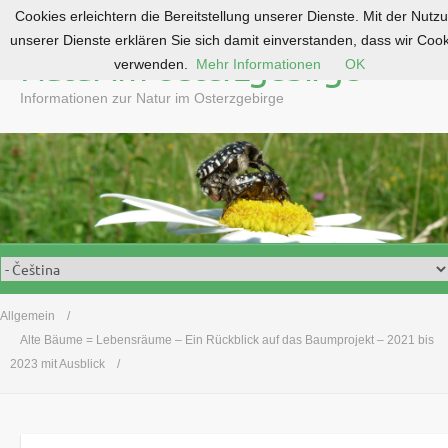
Cookies erleichtern die Bereitstellung unserer Dienste. Mit der Nutz
S
unserer Dienste erklären Sie sich damit einverstanden, dass wir Coo
k
Natur im Osterzgebirge
verwenden.
Mehr Informationen
OK
i
p
Informationen zur Natur im Osterzgebirge
t
o
c
o
n
t
e
n
t
Allgemein
Alte Bäume = Lebensräume – Ein Rückblick auf das Baumprojekt – 2021 bis
2023 mit Ausblick