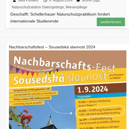
Jitka Pollakis
9. August 2024
Grüne Liga
,
Naturschutzstation Osterzgebirge
,
Wiesenpflege
Geschafft: Schellerhauer Naturschutzpraktikum fordert
internationale Studierende
weiterlesen
Nachbarschaftsfest – Sousedská slavnost 2024