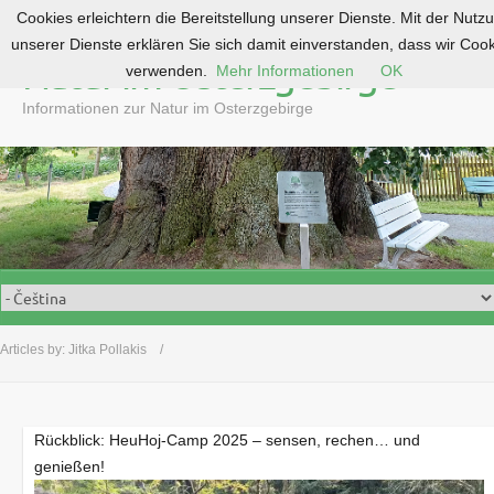
Cookies erleichtern die Bereitstellung unserer Dienste. Mit der Nutz
S
unserer Dienste erklären Sie sich damit einverstanden, dass wir Coo
k
Natur im Osterzgebirge
verwenden.
Mehr Informationen
OK
i
p
Informationen zur Natur im Osterzgebirge
t
o
c
o
n
t
e
n
t
Articles by:
Jitka Pollakis
Rückblick: HeuHoj-Camp 2025 – sensen, rechen… und
genießen!