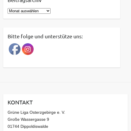
B
e
i
t
Bitte folge und unterstütze uns:
r
a
g
s
a
r
c
h
i
KONTAKT
v
Grüne Liga Osterzgebirge e. V.
Große Wassergasse 9
01744 Dippoldiswalde