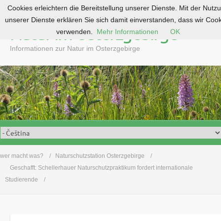
Cookies erleichtern die Bereitstellung unserer Dienste. Mit der Nutz
S
unserer Dienste erklären Sie sich damit einverstanden, dass wir Coo
k
Natur im Osterzgebirge
verwenden.
Mehr Informationen
OK
i
p
Informationen zur Natur im Osterzgebirge
t
o
c
o
n
t
e
n
t
wer macht was?
Naturschutzstation Osterzgebirge
Geschafft: Schellerhauer Naturschutzpraktikum fordert internationale
Studierende