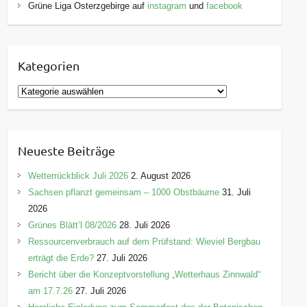
Grüne Liga Osterzgebirge auf
instagram
und
facebook
Kategorien
K
a
t
e
Neueste Beiträge
g
o
Wetterrückblick Juli 2026
2. August 2026
r
Sachsen pflanzt gemeinsam – 1000 Obstbäume
31. Juli
i
2026
e
Grünes Blätt’l 08/2026
28. Juli 2026
n
Ressourcenverbrauch auf dem Prüfstand: Wieviel Bergbau
erträgt die Erde?
27. Juli 2026
Bericht über die Konzeptvorstellung „Wetterhaus Zinnwald“
am 17.7.26
27. Juli 2026