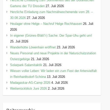
Herzliche Einladung zum Sommerfest des der Botanischen
Gartens der TU Dresden
27. Juli 2026
Herzliche Einladung zum Nachmähwochenende vom 28. –
30.08.2026
27. Juli 2026
Heulager ohne Helge – Nachruf Helge Rochhausen
26. Juli
2026
In eigener (Grünes-Blätt’l-) Sache: Der Spar-Uhu geht um!
25. Juli 2026
Wanderhütte Löwenhain eröffnet
23. Juli 2026
Neues Personal und neue Projekte in der Naturschutzstation
Osterzgebirge
21. Juli 2026
Solarpark-Salamitaktik
21. Juli 2026
Wiesen voller Leben: Wir laden ein zum Fest der Artenvielfalt
in Reinhardtsdorf-Schöna
13. Juli 2026
Madagaskar-AG-Camp 2026
4. Juli 2026
Wetterrückblick Juni 2026
2. Juli 2026
Beitragsarchiv