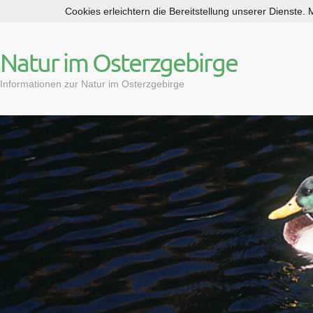
Cookies erleichtern die Bereitstellung unserer Dienste.
S
k
i
Natur im Osterzgebirge
p
t
Informationen zur Natur im Osterzgebirge
o
c
o
n
t
e
n
t