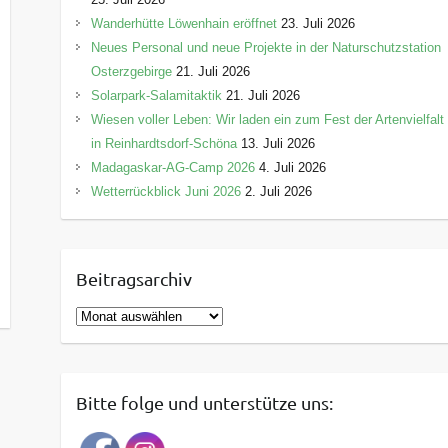
Wanderhütte Löwenhain eröffnet
23. Juli 2026
Neues Personal und neue Projekte in der Naturschutzstation
Osterzgebirge
21. Juli 2026
Solarpark-Salamitaktik
21. Juli 2026
Wiesen voller Leben: Wir laden ein zum Fest der Artenvielfalt
in Reinhardtsdorf-Schöna
13. Juli 2026
Madagaskar-AG-Camp 2026
4. Juli 2026
Wetterrückblick Juni 2026
2. Juli 2026
Beitragsarchiv
B
e
i
t
Bitte folge und unterstütze uns:
r
a