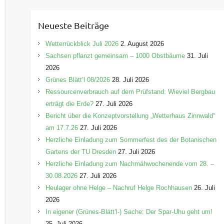
t
e
Neueste Beiträge
g
o
Wetterrückblick Juli 2026
2. August 2026
r
Sachsen pflanzt gemeinsam – 1000 Obstbäume
31. Juli
i
2026
e
Grünes Blätt’l 08/2026
28. Juli 2026
n
Ressourcenverbrauch auf dem Prüfstand: Wieviel Bergbau
erträgt die Erde?
27. Juli 2026
Bericht über die Konzeptvorstellung „Wetterhaus Zinnwald“
am 17.7.26
27. Juli 2026
Herzliche Einladung zum Sommerfest des der Botanischen
Gartens der TU Dresden
27. Juli 2026
Herzliche Einladung zum Nachmähwochenende vom 28. –
30.08.2026
27. Juli 2026
Heulager ohne Helge – Nachruf Helge Rochhausen
26. Juli
2026
In eigener (Grünes-Blätt’l-) Sache: Der Spar-Uhu geht um!
25. Juli 2026