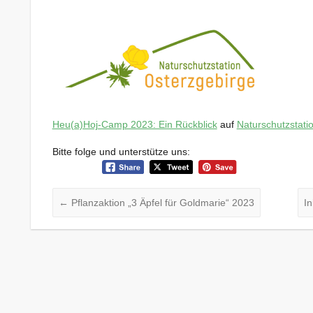
Heu(a)Hoj-Camp 2023: Ein Rückblick
auf
Naturschutzstati
Bitte folge und unterstütze uns:
←
Pflanzaktion „3 Äpfel für Goldmarie“ 2023
I