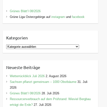
Grünes Blätt’l 08/2026
Grüne Liga Osterzgebirge auf
instagram
und
facebook
Kategorien
K
a
t
e
Neueste Beiträge
g
o
Wetterrückblick Juli 2026
2. August 2026
r
Sachsen pflanzt gemeinsam – 1000 Obstbäume
31. Juli
i
2026
e
Grünes Blätt’l 08/2026
28. Juli 2026
n
Ressourcenverbrauch auf dem Prüfstand: Wieviel Bergbau
erträgt die Erde?
27. Juli 2026