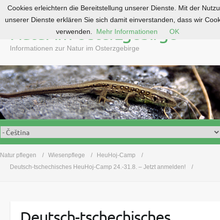
Cookies erleichtern die Bereitstellung unserer Dienste. Mit der Nutz
S
unserer Dienste erklären Sie sich damit einverstanden, dass wir Coo
k
Natur im Osterzgebirge
verwenden.
Mehr Informationen
OK
i
p
Informationen zur Natur im Osterzgebirge
t
o
c
o
n
t
e
n
t
Natur pflegen
Wiesenpflege
HeuHoj-Camp
Deutsch-tschechisches HeuHoj-Camp 24.-31.8. – Jetzt anmelden!
Deutsch-tschechisches