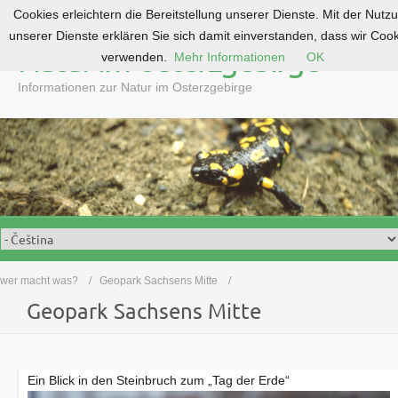
Cookies erleichtern die Bereitstellung unserer Dienste. Mit der Nutz
S
unserer Dienste erklären Sie sich damit einverstanden, dass wir Coo
k
Natur im Osterzgebirge
verwenden.
Mehr Informationen
OK
i
p
Informationen zur Natur im Osterzgebirge
t
o
c
o
n
t
e
n
t
wer macht was?
Geopark Sachsens Mitte
Geopark Sachsens Mitte
Ein Blick in den Steinbruch zum „Tag der Erde“