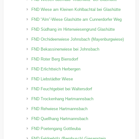
FND Wiese am Kleinen Kohlbachtal bei Glashütte
FND “Alm”-Wiese Glashütte am Cunnerdorfer Weg
FND Südhang im Hirtenwiesengrund Glashütte
FND Orchideenwiese Johnsbach (Mayenburgwiese)
FND Bekassinenwiese bei Johnsbach
FND Roter Berg Biensdorf
FND Erlichtteich Herbergen
FND Liebstädter Wiese
FND Feuchtgebiet bei Waltersdorf
FND Trockenhang Hartmannsbach
FND Rehwiese Hartmannsbach
FND Quellhang Hartmannsbach
FND Poetengang Gottleuba
FND Feldgehölz (Bergbusch) Giesenstein