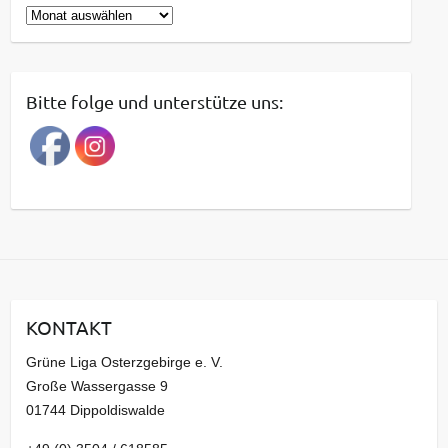
B
e
i
t
Bitte folge und unterstütze uns:
r
a
g
s
a
r
c
h
i
KONTAKT
v
Grüne Liga Osterzgebirge e. V.
Große Wassergasse 9
01744 Dippoldiswalde