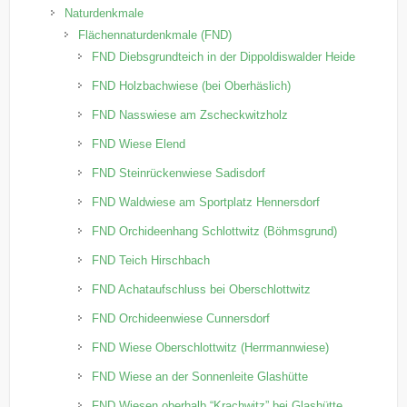
Naturdenkmale
Flächennaturdenkmale (FND)
FND Diebsgrundteich in der Dippoldiswalder Heide
FND Holzbachwiese (bei Oberhäslich)
FND Nasswiese am Zscheckwitzholz
FND Wiese Elend
FND Steinrückenwiese Sadisdorf
FND Waldwiese am Sportplatz Hennersdorf
FND Orchideenhang Schlottwitz (Böhmsgrund)
FND Teich Hirschbach
FND Achataufschluss bei Oberschlottwitz
FND Orchideenwiese Cunnersdorf
FND Wiese Oberschlottwitz (Herrmannwiese)
FND Wiese an der Sonnenleite Glashütte
FND Wiesen oberhalb “Krachwitz” bei Glashütte