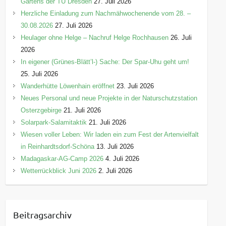
Gartens der TU Dresden
27. Juli 2026
Herzliche Einladung zum Nachmähwochenende vom 28. –
30.08.2026
27. Juli 2026
Heulager ohne Helge – Nachruf Helge Rochhausen
26. Juli
2026
In eigener (Grünes-Blätt’l-) Sache: Der Spar-Uhu geht um!
25. Juli 2026
Wanderhütte Löwenhain eröffnet
23. Juli 2026
Neues Personal und neue Projekte in der Naturschutzstation
Osterzgebirge
21. Juli 2026
Solarpark-Salamitaktik
21. Juli 2026
Wiesen voller Leben: Wir laden ein zum Fest der Artenvielfalt
in Reinhardtsdorf-Schöna
13. Juli 2026
Madagaskar-AG-Camp 2026
4. Juli 2026
Wetterrückblick Juni 2026
2. Juli 2026
Beitragsarchiv