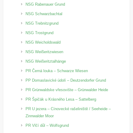
NSG Rabenauer Grund
NSG Schwarzbachtal
NSG Trebnitzgrund
NSG Trostgrund
NSG Weicholdswald
NSG Weißeritzwiesen
NSG Weißeritztalhänge
PR Černá louka – Schwarze Wiesen
PP Domaslavické údolí – Deutzendorfer Grund
PR Grünwaldske vřesovište – Grünwalder Heide
PR Špičák u Krásného Lesa – Sattelberg
PR U jezera – Cínovecké rašeliniště / Seeheide –
Zinnwalder Moor
PR Vlčí důl – Wolfsgrund