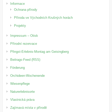
Informace
Ochrana přírody
Příroda ve Východních Krušných horách
Projekty
Impressum – Otisk
Přírodní rezervace
Pfingst-Erlebnis-Montag am Geisingberg
Beitrags-Feed (RSS)
Förderung
Orchideen-Wochenende
Wiesenpflege
Naturerlebnisorte
Vlastnická práva
Zajímavá místa v přírodě