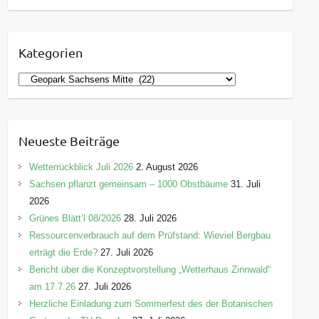
Kategorien
K
a
t
e
Neueste Beiträge
g
o
Wetterrückblick Juli 2026
2. August 2026
r
Sachsen pflanzt gemeinsam – 1000 Obstbäume
31. Juli
i
2026
e
Grünes Blätt’l 08/2026
28. Juli 2026
n
Ressourcenverbrauch auf dem Prüfstand: Wieviel Bergbau
erträgt die Erde?
27. Juli 2026
Bericht über die Konzeptvorstellung „Wetterhaus Zinnwald“
am 17.7.26
27. Juli 2026
Herzliche Einladung zum Sommerfest des der Botanischen