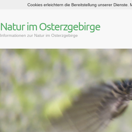
Cookies erleichtern die Bereitstellung unserer Dienste.
S
k
i
Natur im Osterzgebirge
p
t
Informationen zur Natur im Osterzgebirge
o
c
o
n
t
e
n
t