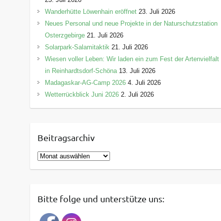
Wanderhütte Löwenhain eröffnet
23. Juli 2026
Neues Personal und neue Projekte in der Naturschutzstation
Osterzgebirge
21. Juli 2026
Solarpark-Salamitaktik
21. Juli 2026
Wiesen voller Leben: Wir laden ein zum Fest der Artenvielfalt
in Reinhardtsdorf-Schöna
13. Juli 2026
Madagaskar-AG-Camp 2026
4. Juli 2026
Wetterrückblick Juni 2026
2. Juli 2026
Beitragsarchiv
B
e
i
t
Bitte folge und unterstütze uns:
r
a