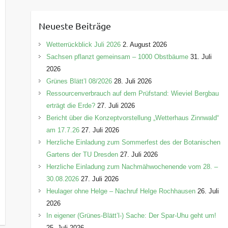
t
e
Neueste Beiträge
g
o
Wetterrückblick Juli 2026
2. August 2026
r
Sachsen pflanzt gemeinsam – 1000 Obstbäume
31. Juli
i
2026
e
Grünes Blätt’l 08/2026
28. Juli 2026
n
Ressourcenverbrauch auf dem Prüfstand: Wieviel Bergbau
erträgt die Erde?
27. Juli 2026
Bericht über die Konzeptvorstellung „Wetterhaus Zinnwald“
am 17.7.26
27. Juli 2026
Herzliche Einladung zum Sommerfest des der Botanischen
Gartens der TU Dresden
27. Juli 2026
Herzliche Einladung zum Nachmähwochenende vom 28. –
30.08.2026
27. Juli 2026
Heulager ohne Helge – Nachruf Helge Rochhausen
26. Juli
2026
In eigener (Grünes-Blätt’l-) Sache: Der Spar-Uhu geht um!
25. Juli 2026