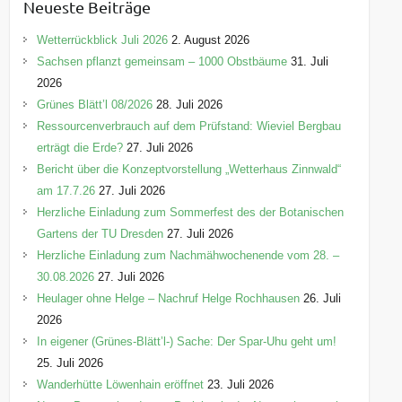
Neueste Beiträge
g
o
Wetterrückblick Juli 2026
2. August 2026
r
Sachsen pflanzt gemeinsam – 1000 Obstbäume
31. Juli
i
2026
e
Grünes Blätt’l 08/2026
28. Juli 2026
n
Ressourcenverbrauch auf dem Prüfstand: Wieviel Bergbau
erträgt die Erde?
27. Juli 2026
Bericht über die Konzeptvorstellung „Wetterhaus Zinnwald“
am 17.7.26
27. Juli 2026
Herzliche Einladung zum Sommerfest des der Botanischen
Gartens der TU Dresden
27. Juli 2026
Herzliche Einladung zum Nachmähwochenende vom 28. –
30.08.2026
27. Juli 2026
Heulager ohne Helge – Nachruf Helge Rochhausen
26. Juli
2026
In eigener (Grünes-Blätt’l-) Sache: Der Spar-Uhu geht um!
25. Juli 2026
Wanderhütte Löwenhain eröffnet
23. Juli 2026