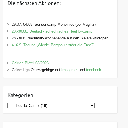
Die nächsten Aktionen:
29.07.-04.08. Sensencamp Mohelnice (bei Müglitz)
23.-30.08. Deutsch-tschechisches HeuHoj-Camp
28.-30.8. Nachmäh-Wochenende auf den Bielatal-Biotopen
4.-6.9. Tagung „Wieviel Bergbau erträgt die Erde?“
Grünes Blätt’l 08/2026
Grüne Liga Osterzgebirge auf
instagram
und
facebook
Kategorien
K
a
t
e