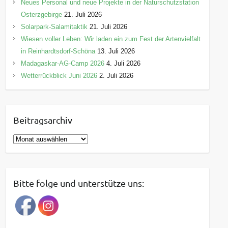
Neues Personal und neue Projekte in der Naturschutzstation
Osterzgebirge
21. Juli 2026
Solarpark-Salamitaktik
21. Juli 2026
Wiesen voller Leben: Wir laden ein zum Fest der Artenvielfalt
in Reinhardtsdorf-Schöna
13. Juli 2026
Madagaskar-AG-Camp 2026
4. Juli 2026
Wetterrückblick Juni 2026
2. Juli 2026
Beitragsarchiv
B
e
i
t
Bitte folge und unterstütze uns:
r
a
g
s