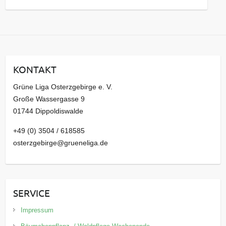
a
r
c
h
i
KONTAKT
v
Grüne Liga Osterzgebirge e. V.
Große Wassergasse 9
01744 Dippoldiswalde
+49 (0) 3504 / 618585
osterzgebirge@grueneliga.de
SERVICE
Impressum