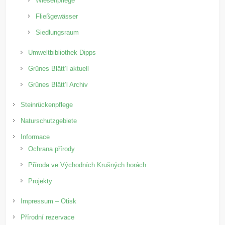
Wiesenpflege
Fließgewässer
Siedlungsraum
Umweltbibliothek Dipps
Grünes Blätt’l aktuell
Grünes Blätt’l Archiv
Steinrückenpflege
Naturschutzgebiete
Informace
Ochrana přírody
Příroda ve Východních Krušných horách
Projekty
Impressum – Otisk
Přírodní rezervace