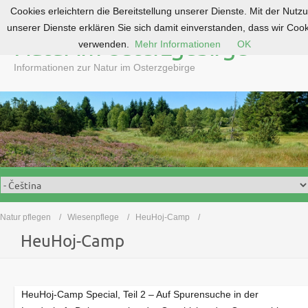
Cookies erleichtern die Bereitstellung unserer Dienste. Mit der Nutz
S
unserer Dienste erklären Sie sich damit einverstanden, dass wir Coo
k
Natur im Osterzgebirge
verwenden.
Mehr Informationen
OK
i
p
Informationen zur Natur im Osterzgebirge
t
o
c
o
n
t
e
n
t
Natur pflegen
Wiesenpflege
HeuHoj-Camp
HeuHoj-Camp
HeuHoj-Camp Special, Teil 2 – Auf Spurensuche in der