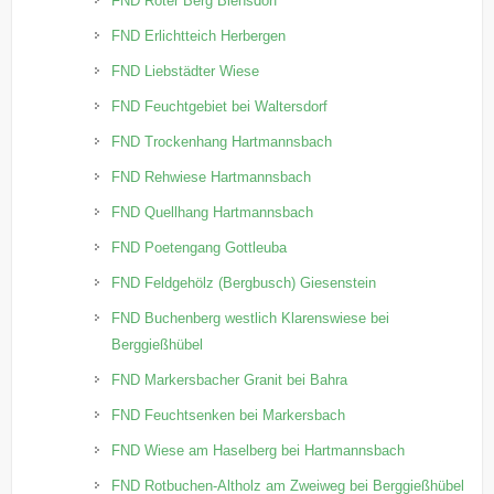
FND Roter Berg Biensdorf
FND Erlichtteich Herbergen
FND Liebstädter Wiese
FND Feuchtgebiet bei Waltersdorf
FND Trockenhang Hartmannsbach
FND Rehwiese Hartmannsbach
FND Quellhang Hartmannsbach
FND Poetengang Gottleuba
FND Feldgehölz (Bergbusch) Giesenstein
FND Buchenberg westlich Klarenswiese bei
Berggießhübel
FND Markersbacher Granit bei Bahra
FND Feuchtsenken bei Markersbach
FND Wiese am Haselberg bei Hartmannsbach
FND Rotbuchen-Altholz am Zweiweg bei Berggießhübel