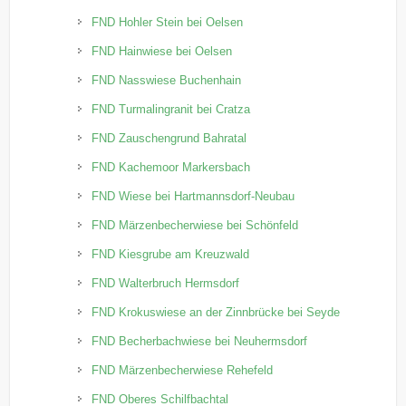
FND Hohler Stein bei Oelsen
FND Hainwiese bei Oelsen
FND Nasswiese Buchenhain
FND Turmalingranit bei Cratza
FND Zauschengrund Bahratal
FND Kachemoor Markersbach
FND Wiese bei Hartmannsdorf-Neubau
FND Märzenbecherwiese bei Schönfeld
FND Kiesgrube am Kreuzwald
FND Walterbruch Hermsdorf
FND Krokuswiese an der Zinnbrücke bei Seyde
FND Becherbachwiese bei Neuhermsdorf
FND Märzenbecherwiese Rehefeld
FND Oberes Schilfbachtal