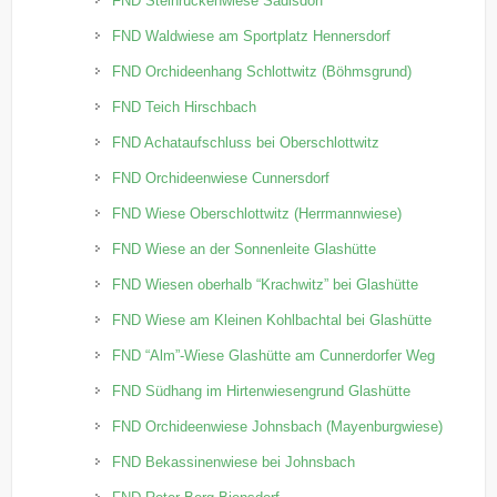
FND Steinrückenwiese Sadisdorf
FND Waldwiese am Sportplatz Hennersdorf
FND Orchideenhang Schlottwitz (Böhmsgrund)
FND Teich Hirschbach
FND Achataufschluss bei Oberschlottwitz
FND Orchideenwiese Cunnersdorf
FND Wiese Oberschlottwitz (Herrmannwiese)
FND Wiese an der Sonnenleite Glashütte
FND Wiesen oberhalb “Krachwitz” bei Glashütte
FND Wiese am Kleinen Kohlbachtal bei Glashütte
FND “Alm”-Wiese Glashütte am Cunnerdorfer Weg
FND Südhang im Hirtenwiesengrund Glashütte
FND Orchideenwiese Johnsbach (Mayenburgwiese)
FND Bekassinenwiese bei Johnsbach