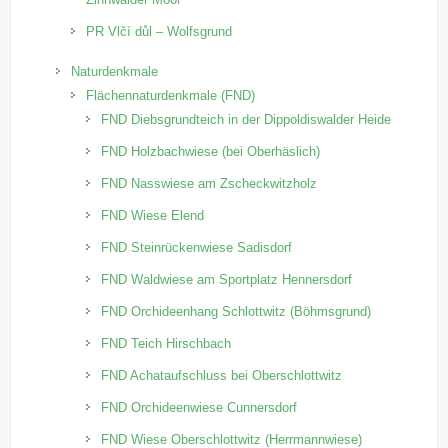
PR Vlčí důl – Wolfsgrund
Naturdenkmale
Flächennaturdenkmale (FND)
FND Diebsgrundteich in der Dippoldiswalder Heide
FND Holzbachwiese (bei Oberhäslich)
FND Nasswiese am Zscheckwitzholz
FND Wiese Elend
FND Steinrückenwiese Sadisdorf
FND Waldwiese am Sportplatz Hennersdorf
FND Orchideenhang Schlottwitz (Böhmsgrund)
FND Teich Hirschbach
FND Achataufschluss bei Oberschlottwitz
FND Orchideenwiese Cunnersdorf
FND Wiese Oberschlottwitz (Herrmannwiese)