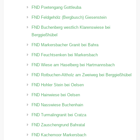
FND Poetengang Gottleuba
FND Feldgehölz (Bergbusch) Giesenstein
FND Buchenberg westlich Klarenswiese bei
Berggießhübel
FND Markersbacher Granit bei Bahra
FND Feuchtsenken bei Markersbach
FND Wiese am Haselberg bei Hartmannsbach
FND Rotbuchen-Altholz am Zweiweg bei Berggießhübel
FND Hohler Stein bei Oelsen
FND Hainwiese bei Oelsen
FND Nasswiese Buchenhain
FND Turmalingranit bei Cratza
FND Zauschengrund Bahratal
FND Kachemoor Markersbach