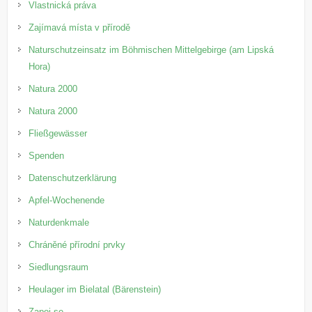
Vlastnická práva
Zajímavá místa v přírodě
Naturschutzeinsatz im Böhmischen Mittelgebirge (am Lipská
Hora)
Natura 2000
Natura 2000
Fließgewässer
Spenden
Datenschutzerklärung
Apfel-Wochenende
Naturdenkmale
Chráněné přírodní prvky
Siedlungsraum
Heulager im Bielatal (Bärenstein)
Zapoj se