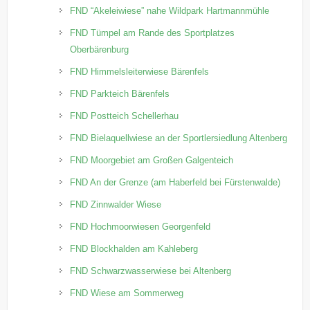
FND “Akeleiwiese” nahe Wildpark Hartmannmühle
FND Tümpel am Rande des Sportplatzes
Oberbärenburg
FND Himmelsleiterwiese Bärenfels
FND Parkteich Bärenfels
FND Postteich Schellerhau
FND Bielaquellwiese an der Sportlersiedlung Altenberg
FND Moorgebiet am Großen Galgenteich
FND An der Grenze (am Haberfeld bei Fürstenwalde)
FND Zinnwalder Wiese
FND Hochmoorwiesen Georgenfeld
FND Blockhalden am Kahleberg
FND Schwarzwasserwiese bei Altenberg
FND Wiese am Sommerweg