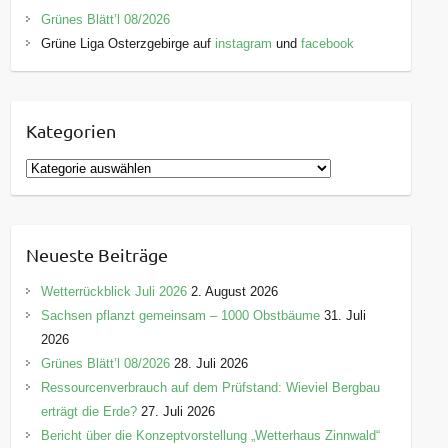
Grünes Blätt’l 08/2026
Grüne Liga Osterzgebirge auf
instagram
und
facebook
Kategorien
K
a
t
e
Neueste Beiträge
g
o
Wetterrückblick Juli 2026
2. August 2026
r
Sachsen pflanzt gemeinsam – 1000 Obstbäume
31. Juli
i
2026
e
Grünes Blätt’l 08/2026
28. Juli 2026
n
Ressourcenverbrauch auf dem Prüfstand: Wieviel Bergbau
erträgt die Erde?
27. Juli 2026
Bericht über die Konzeptvorstellung „Wetterhaus Zinnwald“