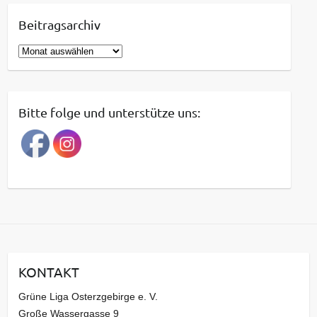
Beitragsarchiv
B
e
i
t
Bitte folge und unterstütze uns:
r
a
g
s
a
r
c
h
i
KONTAKT
v
Grüne Liga Osterzgebirge e. V.
Große Wassergasse 9