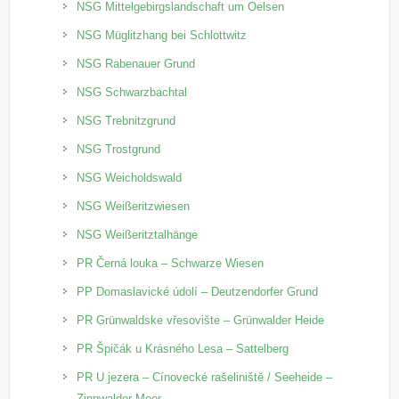
NSG Mittelgebirgslandschaft um Oelsen
NSG Müglitzhang bei Schlottwitz
NSG Rabenauer Grund
NSG Schwarzbachtal
NSG Trebnitzgrund
NSG Trostgrund
NSG Weicholdswald
NSG Weißeritzwiesen
NSG Weißeritztalhänge
PR Černá louka – Schwarze Wiesen
PP Domaslavické údolí – Deutzendorfer Grund
PR Grünwaldske vřesovište – Grünwalder Heide
PR Špičák u Krásného Lesa – Sattelberg
PR U jezera – Cínovecké rašeliniště / Seeheide –
Zinnwalder Moor