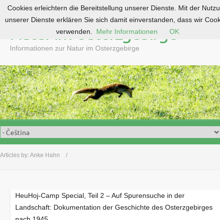
Cookies erleichtern die Bereitstellung unserer Dienste. Mit der Nutz
S
unserer Dienste erklären Sie sich damit einverstanden, dass wir Coo
k
Natur im Osterzgebirge
verwenden.
Mehr Informationen
OK
i
p
Informationen zur Natur im Osterzgebirge
t
o
c
o
n
t
e
n
t
Articles by:
Anke Hahn
HeuHoj-Camp Special, Teil 2 – Auf Spurensuche in der
Landschaft: Dokumentation der Geschichte des Osterzgebirges
nach 1945