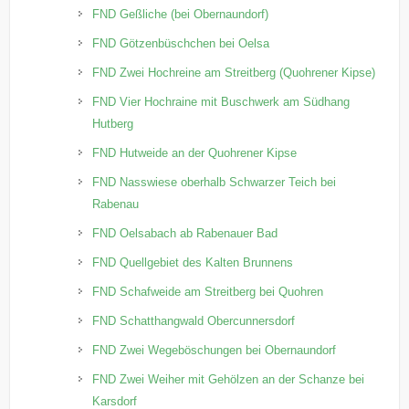
FND Geßliche (bei Obernaundorf)
FND Götzenbüschchen bei Oelsa
FND Zwei Hochreine am Streitberg (Quohrener Kipse)
FND Vier Hochraine mit Buschwerk am Südhang
Hutberg
FND Hutweide an der Quohrener Kipse
FND Nasswiese oberhalb Schwarzer Teich bei
Rabenau
FND Oelsabach ab Rabenauer Bad
FND Quellgebiet des Kalten Brunnens
FND Schafweide am Streitberg bei Quohren
FND Schatthangwald Obercunnersdorf
FND Zwei Wegeböschungen bei Obernaundorf
FND Zwei Weiher mit Gehölzen an der Schanze bei
Karsdorf