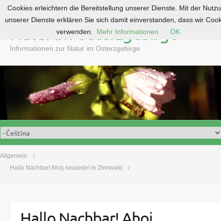
Cookies erleichtern die Bereitstellung unserer Dienste. Mit der Nutz
S
unserer Dienste erklären Sie sich damit einverstanden, dass wir Coo
k
Natur im Osterzgebirge
verwenden.
Mehr Informationen
OK
i
p
Informationen zur Natur im Osterzgebirge
t
o
c
o
n
t
e
n
t
Allgemein
Hallo Nachbar! Ahoj sousede! in Zinnwald
Hallo Nachbar! Ahoj