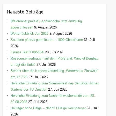
t
e
Neueste Beiträge
g
o
Waldumbauprojekt Sachsenhöhe jetzt endgültig
r
abgeschlossen
9. August 2026
i
Wetterrückblick Juli 2026
2. August 2026
e
Sachsen pflanzt gemeinsam – 1000 Obstbäume
31. Juli
n
2026
Grünes Blätt’l 08/2026
28. Juli 2026
Ressourcenverbrauch auf dem Prüfstand: Wieviel Bergbau
erträgt die Erde?
27. Juli 2026
Bericht über die Konzeptvorstellung „Wetterhaus Zinnwald“
am 17.7.26
27. Juli 2026
Herzliche Einladung zum Sommerfest des der Botanischen
Gartens der TU Dresden
27. Juli 2026
Herzliche Einladung zum Nachmähwochenende vom 28. –
30.08.2026
27. Juli 2026
Heulager ohne Helge – Nachruf Helge Rochhausen
26. Juli
2026