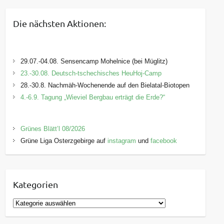
Die nächsten Aktionen:
29.07.-04.08. Sensencamp Mohelnice (bei Müglitz)
23.-30.08. Deutsch-tschechisches HeuHoj-Camp
28.-30.8. Nachmäh-Wochenende auf den Bielatal-Biotopen
4.-6.9. Tagung „Wieviel Bergbau erträgt die Erde?“
Grünes Blätt’l 08/2026
Grüne Liga Osterzgebirge auf
instagram
und
facebook
Kategorien
K
a