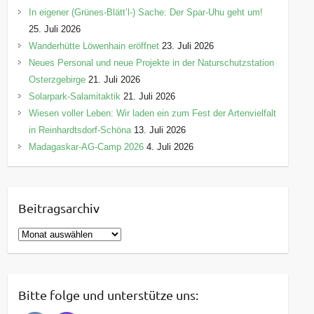
In eigener (Grünes-Blätt’l-) Sache: Der Spar-Uhu geht um!
25. Juli 2026
Wanderhütte Löwenhain eröffnet
23. Juli 2026
Neues Personal und neue Projekte in der Naturschutzstation
Osterzgebirge
21. Juli 2026
Solarpark-Salamitaktik
21. Juli 2026
Wiesen voller Leben: Wir laden ein zum Fest der Artenvielfalt
in Reinhardtsdorf-Schöna
13. Juli 2026
Madagaskar-AG-Camp 2026
4. Juli 2026
Beitragsarchiv
B
e
i
t
Bitte folge und unterstütze uns:
r