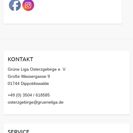
a
g
s
a
r
c
h
i
KONTAKT
v
Grüne Liga Osterzgebirge e. V.
Große Wassergasse 9
01744 Dippoldiswalde
+49 (0) 3504 / 618585
osterzgebirge@grueneliga.de
SERVICE