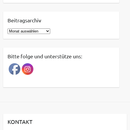
Beitragsarchiv
B
e
i
t
Bitte folge und unterstütze uns:
r
a
g
s
a
r
c
h
i
KONTAKT
v