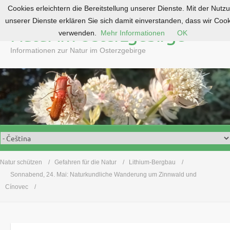
Cookies erleichtern die Bereitstellung unserer Dienste. Mit der Nutz
S
unserer Dienste erklären Sie sich damit einverstanden, dass wir Coo
k
Natur im Osterzgebirge
verwenden.
Mehr Informationen
OK
i
p
Informationen zur Natur im Osterzgebirge
t
o
c
o
n
t
e
n
t
Natur schützen
Gefahren für die Natur
Lithium-Bergbau
Sonnabend, 24. Mai: Naturkundliche Wanderung um Zinnwald und
Cínovec