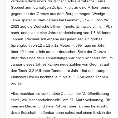
Zuzüglich dazu wollte die tschechisch-australische Firma
Geomet zum damaligen Zeitpunkt bis zu eine Million Tonnen
gegenüber der Grenze aus dem Berg sprengen. Wenige
Jahre später wurden daraus bei Geomet „1,7 – 2,3 Mio t/a“.
2023 zog die Deutsche Lithium (heute: Zinnwald Lithium Plc)
nach, und plante eine Jahresförderleistung von 1,5 Millionen
Tonnen. Rechnerisch ergäbe das jeden Tag ein großes
Sprengloch von 12 x 12 x 12 Metern – 365 Tage im Jahr,
über 40 Jahre, allein auf der deutschen Seite der Grenze.
Aber das Ende der Fahnenstange war noch nicht erreicht: Im
Januar dieses Jahres kamen neue Zahlen von Geomet auf
den Tisch: 3,2 Millionen Tonnen pro Jahr. Und nun trumpfte
Zinnwald Lithium nochmal auf: bis zu 3,5 Millionen Tonnen
pro Jahr.
Alles machbar, so verkündete ZL nach der Veröffentlichung
einer „Vor-Machbarkeitsstudie“ am 31. März vollmundig. Die
meisten Medien und viele Politiker übernahmen bereitwillig
diese Botschaft – offenbar ohne selbst mal einen Blick in die