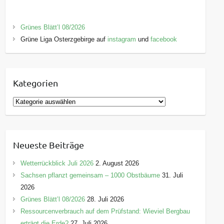
Grünes Blätt’l 08/2026
Grüne Liga Osterzgebirge auf
instagram
und
facebook
Kategorien
K
a
t
e
Neueste Beiträge
g
o
Wetterrückblick Juli 2026
2. August 2026
r
Sachsen pflanzt gemeinsam – 1000 Obstbäume
31. Juli
i
2026
e
Grünes Blätt’l 08/2026
28. Juli 2026
n
Ressourcenverbrauch auf dem Prüfstand: Wieviel Bergbau
erträgt die Erde?
27. Juli 2026