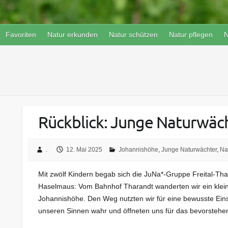
Favoriten
Natur erkunden
Natur schützen
Natur pflegen
N
Rückblick: Junge Naturwäch
.
12. Mai 2025
Johannishöhe
,
Junge Naturwächter
,
Na
Mit zwölf Kindern begab sich die JuNa*-Gruppe Freital-
Haselmaus: Vom Bahnhof Tharandt wanderten wir ein kle
Johannishöhe. Den Weg nutzten wir für eine bewusste Eins
unseren Sinnen wahr und öffneten uns für das bevorstehen