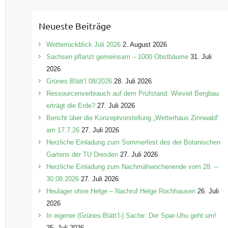
t
e
Neueste Beiträge
g
o
Wetterrückblick Juli 2026
2. August 2026
r
Sachsen pflanzt gemeinsam – 1000 Obstbäume
31. Juli
i
2026
e
Grünes Blätt’l 08/2026
28. Juli 2026
n
Ressourcenverbrauch auf dem Prüfstand: Wieviel Bergbau
erträgt die Erde?
27. Juli 2026
Bericht über die Konzeptvorstellung „Wetterhaus Zinnwald“
am 17.7.26
27. Juli 2026
Herzliche Einladung zum Sommerfest des der Botanischen
Gartens der TU Dresden
27. Juli 2026
Herzliche Einladung zum Nachmähwochenende vom 28. –
30.08.2026
27. Juli 2026
Heulager ohne Helge – Nachruf Helge Rochhausen
26. Juli
2026
In eigener (Grünes-Blätt’l-) Sache: Der Spar-Uhu geht um!
25. Juli 2026