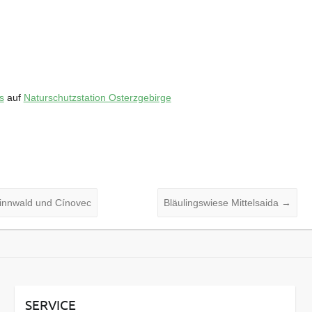
s
auf
Naturschutzstation Osterzgebirge
innwald und Cínovec
Bläulingswiese Mittelsaida
→
SERVICE