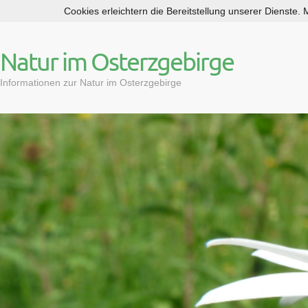
Cookies erleichtern die Bereitstellung unserer Dienste.
S
k
i
Natur im Osterzgebirge
p
t
Informationen zur Natur im Osterzgebirge
o
c
o
n
t
e
n
t