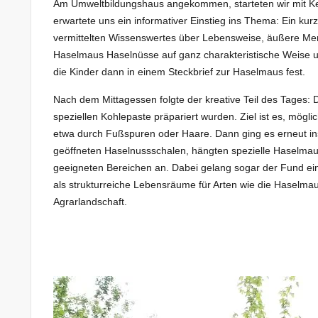
Am Umweltbildungshaus angekommen, starteten wir mit Ken
erwartete uns ein informativer Einstieg ins Thema: Ein ku
vermittelten Wissenswertes über Lebensweise, äußere Mer
Haselmaus Haselnüsse auf ganz charakteristische Weise u
die Kinder dann in einem Steckbrief zur Haselmaus fest.
Nach dem Mittagessen folgte der kreative Teil des Tages: D
speziellen Kohlepaste präpariert wurden. Ziel ist es, mögl
etwa durch Fußspuren oder Haare. Dann ging es erneut in
geöffneten Haselnussschalen, hängten spezielle Haselmaus
geeigneten Bereichen an. Dabei gelang sogar der Fund ein
als strukturreiche Lebensräume für Arten wie die Haselm
Agrarlandschaft.