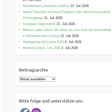
Wanderhütte Löwenhain eröffnet
23. Juli 2026
Neues Personal und neue Projekte in der Naturschutzstation
Osterzgebirge
21. Juli 2026
Solarpark-Salamitaktik
21. Juli 2026
Wiesen voller Leben: Wir laden ein zum Fest der Artenvielfalt
in Reinhardtsdorf-Schöna
13. Juli 2026
Madagaskar-AG-Camp 2026
4. Juli 2026
Wetterrückblick Juni 2026
2. Juli 2026
Beitragsarchiv
B
e
i
t
Bitte folge und unterstütze uns:
r
a