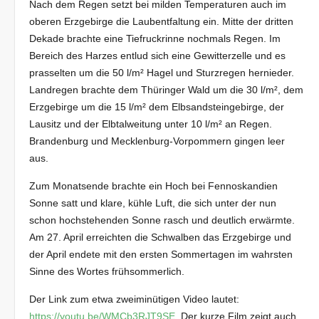
Nach dem Regen setzt bei milden Temperaturen auch im
oberen Erzgebirge die Laubentfaltung ein. Mitte der dritten
Dekade brachte eine Tiefruckrinne nochmals Regen. Im
Bereich des Harzes entlud sich eine Gewitterzelle und es
prasselten um die 50 l/m² Hagel und Sturzregen hernieder.
Landregen brachte dem Thüringer Wald um die 30 l/m², dem
Erzgebirge um die 15 l/m² dem Elbsandsteingebirge, der
Lausitz und der Elbtalweitung unter 10 l/m² an Regen.
Brandenburg und Mecklenburg-Vorpommern gingen leer
aus.
Zum Monatsende brachte ein Hoch bei Fennoskandien
Sonne satt und klare, kühle Luft, die sich unter der nun
schon hochstehenden Sonne rasch und deutlich erwärmte.
Am 27. April erreichten die Schwalben das Erzgebirge und
der April endete mit den ersten Sommertagen im wahrsten
Sinne des Wortes frühsommerlich.
Der Link zum etwa zweiminütigen Video lautet:
https://youtu.be/WMCb3RJT9SE
Der kurze Film zeigt auch