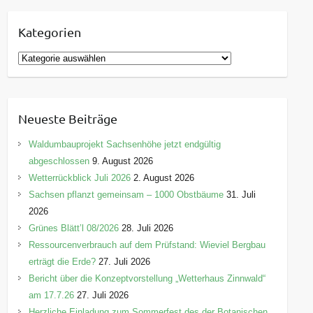
Kategorien
K
a
t
e
Neueste Beiträge
g
o
Waldumbauprojekt Sachsenhöhe jetzt endgültig
r
abgeschlossen
9. August 2026
i
Wetterrückblick Juli 2026
2. August 2026
e
Sachsen pflanzt gemeinsam – 1000 Obstbäume
31. Juli
n
2026
Grünes Blätt’l 08/2026
28. Juli 2026
Ressourcenverbrauch auf dem Prüfstand: Wieviel Bergbau
erträgt die Erde?
27. Juli 2026
Bericht über die Konzeptvorstellung „Wetterhaus Zinnwald“
am 17.7.26
27. Juli 2026
Herzliche Einladung zum Sommerfest des der Botanischen