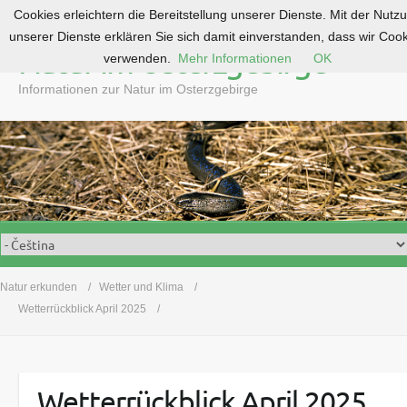
Cookies erleichtern die Bereitstellung unserer Dienste. Mit der Nutz
S
unserer Dienste erklären Sie sich damit einverstanden, dass wir Coo
k
Natur im Osterzgebirge
verwenden.
Mehr Informationen
OK
i
p
Informationen zur Natur im Osterzgebirge
t
o
c
o
n
t
e
n
t
Natur erkunden
Wetter und Klima
Wetterrückblick April 2025
Wetterrückblick April 2025