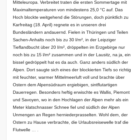
Mitteleuropa. Verbreitet traten die ersten Sommertage mit
Maximaltemperaturen von mindestens 25,0 °C auf. Das
Hoch blockte weitgehend die Störungen, doch pünktlich zu
Karfreitag (18. April) regnete es in unseren drei
Bundesländern andauernd. Fielen in Thüringen und Teilen
Sachen-Anhalts noch bis zu 30 l/m², in der Leipziger
Tieflandbucht über 20 l/m², dröppelten im Erzgebirge nur
noch bis zu 15 l/m² zusammen und in der Lausitz, na ja, ein
bissel gedröppelt hat es da auch. Ganz anders südlich der
Alpen. Dort saugte sich eines der blockierten Tiefs so richtig
mit feuchter, warmer Mittelmeerluft voll und brachte über
Ostern dem Alpensüdraum ergiebigen, sintflutartigen
Dauerregen. Besonders heftig erwischte es Wallis, Piemont
und Savoyen, wo in den Hochlagen der Alpen mehr als ein
Meter klatschnasser Schnee fiel und südlich der Alpen
Unmengen an Regen herniederprasselten. Wohl dem, der
Ostern zu Hause verbrachte, die Urlaubsreisewelle traf die
Flutwelle … .