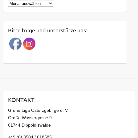
B
e
i
t
Bitte folge und unterstütze uns:
r
a
g
s
a
r
c
h
i
KONTAKT
v
Grüne Liga Osterzgebirge e. V.
Große Wassergasse 9
01744 Dippoldiswalde
+49 (0) 3504 / 618585