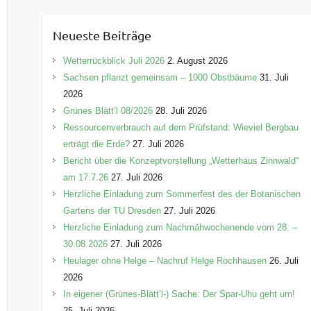
t
e
Neueste Beiträge
g
o
Wetterrückblick Juli 2026
2. August 2026
r
Sachsen pflanzt gemeinsam – 1000 Obstbäume
31. Juli
i
2026
e
Grünes Blätt’l 08/2026
28. Juli 2026
n
Ressourcenverbrauch auf dem Prüfstand: Wieviel Bergbau
erträgt die Erde?
27. Juli 2026
Bericht über die Konzeptvorstellung „Wetterhaus Zinnwald“
am 17.7.26
27. Juli 2026
Herzliche Einladung zum Sommerfest des der Botanischen
Gartens der TU Dresden
27. Juli 2026
Herzliche Einladung zum Nachmähwochenende vom 28. –
30.08.2026
27. Juli 2026
Heulager ohne Helge – Nachruf Helge Rochhausen
26. Juli
2026
In eigener (Grünes-Blätt’l-) Sache: Der Spar-Uhu geht um!
25. Juli 2026