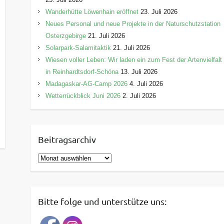
Wanderhütte Löwenhain eröffnet
23. Juli 2026
Neues Personal und neue Projekte in der Naturschutzstation
Osterzgebirge
21. Juli 2026
Solarpark-Salamitaktik
21. Juli 2026
Wiesen voller Leben: Wir laden ein zum Fest der Artenvielfalt
in Reinhardtsdorf-Schöna
13. Juli 2026
Madagaskar-AG-Camp 2026
4. Juli 2026
Wetterrückblick Juni 2026
2. Juli 2026
Beitragsarchiv
B
e
i
t
Bitte folge und unterstütze uns:
r
a