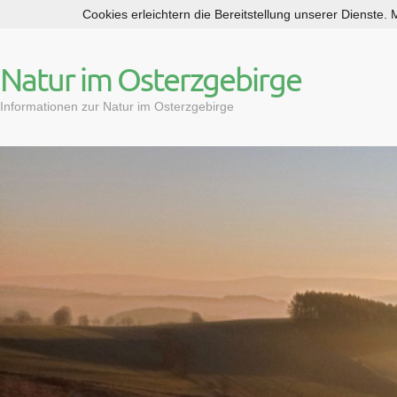
Cookies erleichtern die Bereitstellung unserer Dienste.
S
k
i
Natur im Osterzgebirge
p
t
Informationen zur Natur im Osterzgebirge
o
c
o
n
t
e
n
t