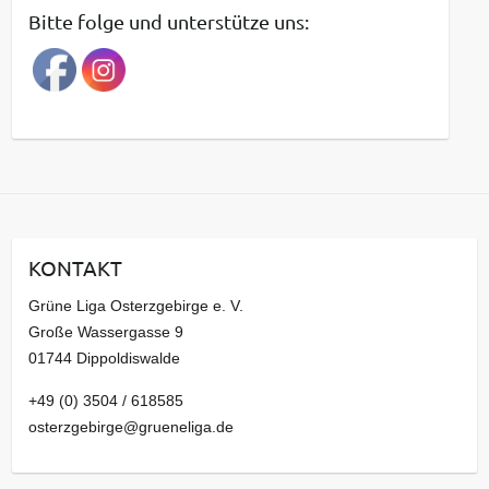
t
Bitte folge und unterstütze uns:
r
a
g
s
a
r
c
h
i
KONTAKT
v
Grüne Liga Osterzgebirge e. V.
Große Wassergasse 9
01744 Dippoldiswalde
+49 (0) 3504 / 618585
osterzgebirge@grueneliga.de