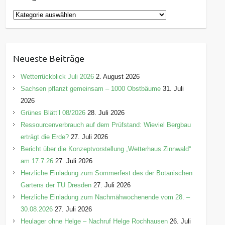
K
a
t
e
Neueste Beiträge
g
o
Wetterrückblick Juli 2026
2. August 2026
r
Sachsen pflanzt gemeinsam – 1000 Obstbäume
31. Juli
i
2026
e
Grünes Blätt’l 08/2026
28. Juli 2026
n
Ressourcenverbrauch auf dem Prüfstand: Wieviel Bergbau
erträgt die Erde?
27. Juli 2026
Bericht über die Konzeptvorstellung „Wetterhaus Zinnwald“
am 17.7.26
27. Juli 2026
Herzliche Einladung zum Sommerfest des der Botanischen
Gartens der TU Dresden
27. Juli 2026
Herzliche Einladung zum Nachmähwochenende vom 28. –
30.08.2026
27. Juli 2026
Heulager ohne Helge – Nachruf Helge Rochhausen
26. Juli