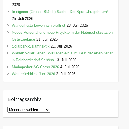
2026
In eigener (Grünes-Blätt’l-) Sache: Der Spar-Uhu geht um!
25. Juli 2026
Wanderhütte Löwenhain eröffnet
23. Juli 2026
Neues Personal und neue Projekte in der Naturschutzstation
Osterzgebirge
21. Juli 2026
Solarpark-Salamitaktik
21. Juli 2026
Wiesen voller Leben: Wir laden ein zum Fest der Artenvielfalt
in Reinhardtsdorf-Schöna
13. Juli 2026
Madagaskar-AG-Camp 2026
4. Juli 2026
Wetterrückblick Juni 2026
2. Juli 2026
Beitragsarchiv
B
e
i