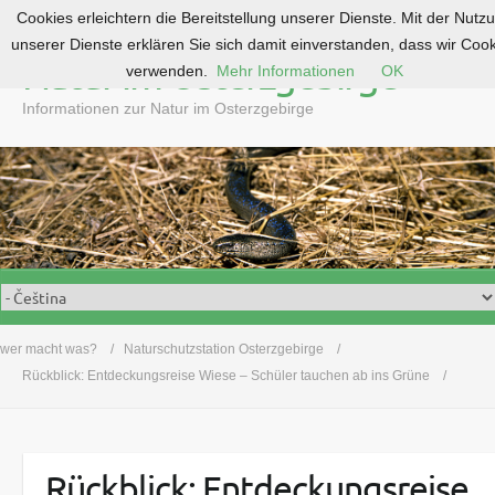
Cookies erleichtern die Bereitstellung unserer Dienste. Mit der Nutz
S
unserer Dienste erklären Sie sich damit einverstanden, dass wir Coo
k
Natur im Osterzgebirge
verwenden.
Mehr Informationen
OK
i
p
Informationen zur Natur im Osterzgebirge
t
o
c
o
n
t
e
n
t
wer macht was?
Naturschutzstation Osterzgebirge
Rückblick: Entdeckungsreise Wiese – Schüler tauchen ab ins Grüne
Rückblick: Entdeckungsreise