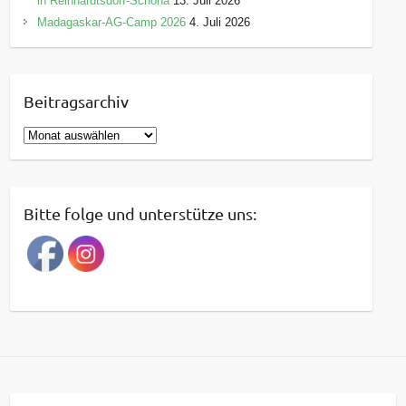
in Reinhardtsdorf-Schöna
13. Juli 2026
Madagaskar-AG-Camp 2026
4. Juli 2026
Beitragsarchiv
B
e
i
t
Bitte folge und unterstütze uns:
r
a
g
s
a
r
c
h
i