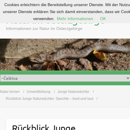
Cookies erleichtern die Bereitstellung unserer Dienste. Mit der Nutz
S
unserer Dienste erklären Sie sich damit einverstanden, dass wir Coo
k
Natur im Osterzgebirge
verwenden.
Mehr Informationen
OK
i
p
Informationen zur Natur im Osterzgebirge
t
o
c
o
n
t
e
n
t
Natur lernen
Umweltbildung
Junge Naturwächter
Rückblick Junge Naturwächter: Spechte – bunt und laut
Rückblick Junge