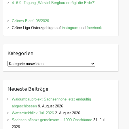
4.-6.9. Tagung „Wieviel Bergbau erträgt die Erde?“
Grünes Blätt’l 08/2026
Grüne Liga Osterzgebirge auf
instagram
und
facebook
Kategorien
K
a
t
e
Neueste Beiträge
g
o
Waldumbauprojekt Sachsenhöhe jetzt endgültig
r
abgeschlossen
9. August 2026
i
Wetterrückblick Juli 2026
2. August 2026
e
Sachsen pflanzt gemeinsam – 1000 Obstbäume
31. Juli
n
2026