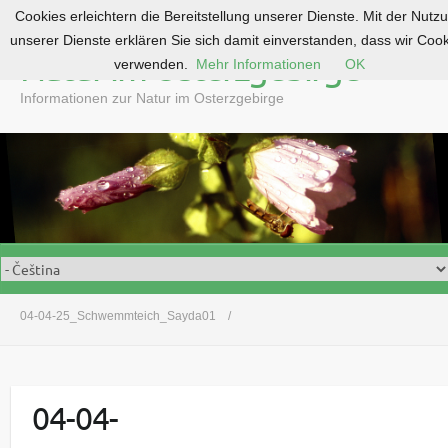
Cookies erleichtern die Bereitstellung unserer Dienste. Mit der Nutz
S
unserer Dienste erklären Sie sich damit einverstanden, dass wir Coo
k
Natur im Osterzgebirge
verwenden.
Mehr Informationen
OK
i
p
Informationen zur Natur im Osterzgebirge
t
o
c
o
n
t
e
n
t
04-04-25_Schwemmteich_Sayda01
04-04-