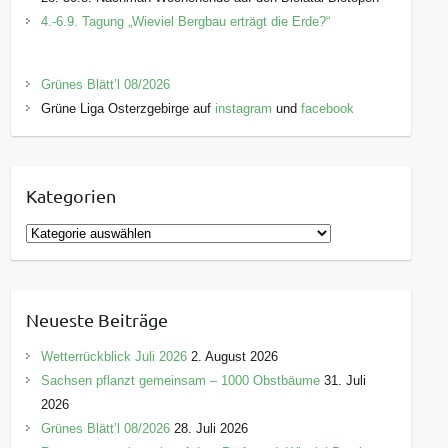
4.-6.9. Tagung „Wieviel Bergbau erträgt die Erde?“
Grünes Blätt’l 08/2026
Grüne Liga Osterzgebirge auf
instagram
und
facebook
Kategorien
K
a
t
e
Neueste Beiträge
g
o
Wetterrückblick Juli 2026
2. August 2026
r
Sachsen pflanzt gemeinsam – 1000 Obstbäume
31. Juli
i
2026
e
Grünes Blätt’l 08/2026
28. Juli 2026