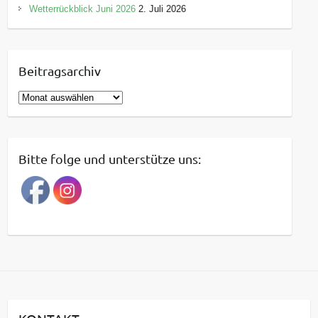
Wetterrückblick Juni 2026
2. Juli 2026
Beitragsarchiv
B
e
i
t
Bitte folge und unterstütze uns:
r
a
g
s
a
r
c
h
i