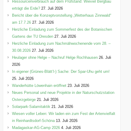
n
Ressourcenverbrauch auf dem Prüfstand: Wieviel Bergbau
erträgt die Erde?
27. Juli 2026
Bericht über die Konzeptvorstellung „Wetterhaus Zinnwald“
am 17.7.26
27. Juli 2026
Herzliche Einladung zum Sommerfest des der Botanischen
Gartens der TU Dresden
27. Juli 2026
Herzliche Einladung zum Nachmähwochenende vom 28. –
30.08.2026
27. Juli 2026
Heulager ohne Helge – Nachruf Helge Rochhausen
26. Juli
2026
In eigener (Grünes-Blätt’l-) Sache: Der Spar-Uhu geht um!
25. Juli 2026
Wanderhütte Löwenhain eröffnet
23. Juli 2026
Neues Personal und neue Projekte in der Naturschutzstation
Osterzgebirge
21. Juli 2026
Solarpark-Salamitaktik
21. Juli 2026
Wiesen voller Leben: Wir laden ein zum Fest der Artenvielfalt
in Reinhardtsdorf-Schöna
13. Juli 2026
Madagaskar-AG-Camp 2026
4. Juli 2026