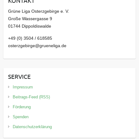
KONTAKT
v
Grüne Liga Osterzgebirge e. V.
Große Wassergasse 9
01744 Dippoldiswalde
+49 (0) 3504 / 618585
osterzgebirge@grueneliga.de
SERVICE
Impressum
Beitrags-Feed (RSS)
Förderung
Spenden
Datenschutzerklärung