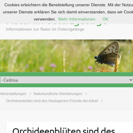
Cookies erleichtern die Bereitstellung unserer Dienste. Mit der Nutz
S
unserer Dienste erklären Sie sich damit einverstanden, dass wir Coo
k
Natur im Osterzgebirge
verwenden.
Mehr Informationen
OK
i
p
Informationen zur Natur im Osterzgebirge
t
o
c
o
n
t
e
n
t
Veranstaltungen
Naturkundliche Wanderungen
Orchideenblüten sind des Heulagerers Früchte der Arbeit
Orchideenblüten sind des