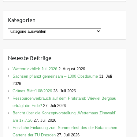
Kategorien
K
a
t
e
Neueste Beiträge
g
o
Wetterrückblick Juli 2026
2. August 2026
r
Sachsen pflanzt gemeinsam – 1000 Obstbäume
31. Juli
i
2026
e
Grünes Blätt’l 08/2026
28. Juli 2026
n
Ressourcenverbrauch auf dem Prüfstand: Wieviel Bergbau
erträgt die Erde?
27. Juli 2026
Bericht über die Konzeptvorstellung „Wetterhaus Zinnwald“
am 17.7.26
27. Juli 2026
Herzliche Einladung zum Sommerfest des der Botanischen
Gartens der TU Dresden
27. Juli 2026