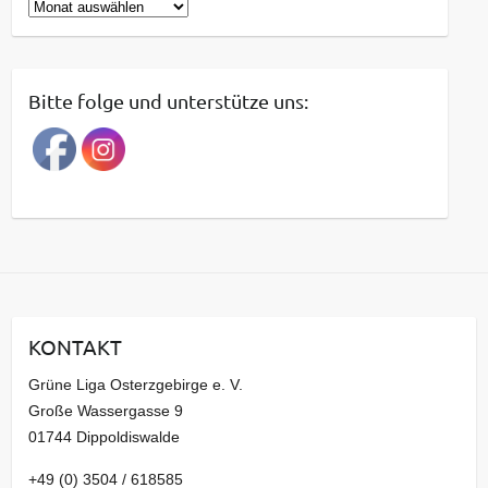
B
e
i
t
Bitte folge und unterstütze uns:
r
a
g
s
a
r
c
h
i
KONTAKT
v
Grüne Liga Osterzgebirge e. V.
Große Wassergasse 9
01744 Dippoldiswalde
+49 (0) 3504 / 618585