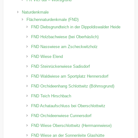
Naturdenkmale
Flächennaturdenkmale (FND)
FND Diebsgrundteich in der Dippoldiswalder Heide
FND Holzbachwiese (bei Oberhäslich)
FND Nasswiese am Zscheckwitzholz
FND Wiese Elend
FND Steinrückenwiese Sadisdorf
FND Waldwiese am Sportplatz Hennersdorf
FND Orchideenhang Schlottwitz (Böhmsgrund)
FND Teich Hirschbach
FND Achataufschluss bei Oberschlottwitz
FND Orchideenwiese Cunnersdorf
FND Wiese Oberschlottwitz (Herrmannwiese)
FND Wiese an der Sonnenleite Glashütte