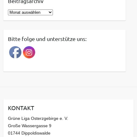
Beitragsarchiv
B
e
i
t
Bitte folge und unterstütze uns:
r
a
g
s
a
r
c
h
i
KONTAKT
v
Grüne Liga Osterzgebirge e. V.
Große Wassergasse 9
01744 Dippoldiswalde