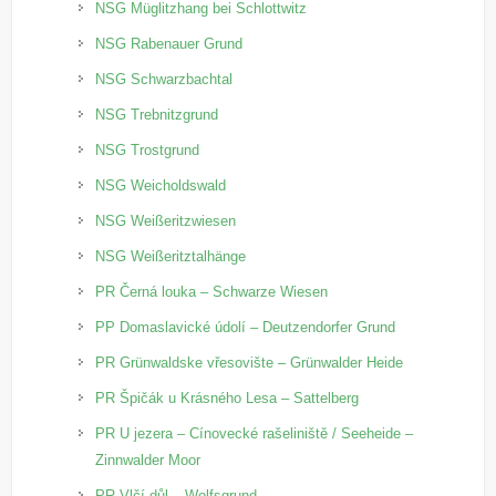
NSG Müglitzhang bei Schlottwitz
NSG Rabenauer Grund
NSG Schwarzbachtal
NSG Trebnitzgrund
NSG Trostgrund
NSG Weicholdswald
NSG Weißeritzwiesen
NSG Weißeritztalhänge
PR Černá louka – Schwarze Wiesen
PP Domaslavické údolí – Deutzendorfer Grund
PR Grünwaldske vřesovište – Grünwalder Heide
PR Špičák u Krásného Lesa – Sattelberg
PR U jezera – Cínovecké rašeliniště / Seeheide –
Zinnwalder Moor
PR Vlčí důl – Wolfsgrund