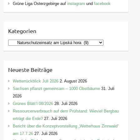
Grüne Liga Osterzgebirge auf
instagram
und
facebook
Kategorien
K
a
t
e
Neueste Beiträge
g
o
Wetterrückblick Juli 2026
2. August 2026
r
Sachsen pflanzt gemeinsam – 1000 Obstbäume
31. Juli
i
2026
e
Grünes Blätt’l 08/2026
28. Juli 2026
n
Ressourcenverbrauch auf dem Prüfstand: Wieviel Bergbau
erträgt die Erde?
27. Juli 2026
Bericht über die Konzeptvorstellung „Wetterhaus Zinnwald“
am 17.7.26
27. Juli 2026