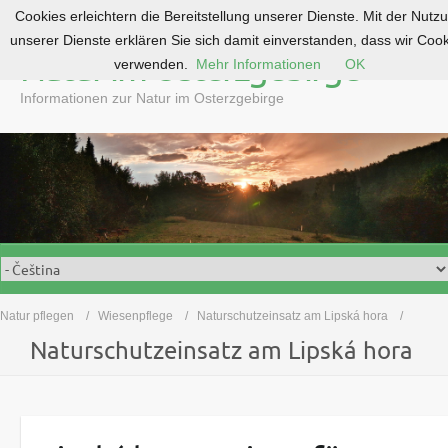
Cookies erleichtern die Bereitstellung unserer Dienste. Mit der Nutz
S
unserer Dienste erklären Sie sich damit einverstanden, dass wir Coo
k
Natur im Osterzgebirge
verwenden.
Mehr Informationen
OK
i
p
Informationen zur Natur im Osterzgebirge
t
o
c
o
n
t
e
n
t
Natur pflegen
Wiesenpflege
Naturschutzeinsatz am Lipská hora
Naturschutzeinsatz am Lipská hora