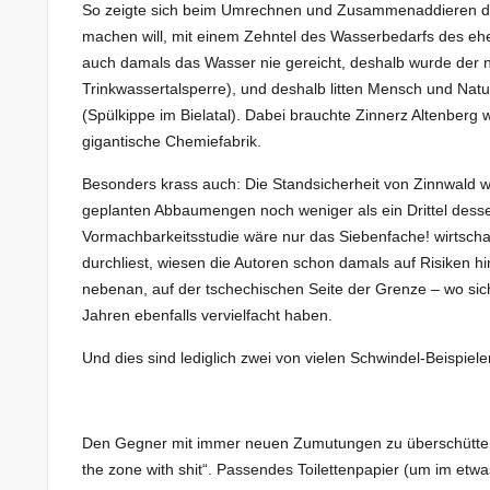
So zeigte sich beim Umrechnen und Zusammenaddieren des
machen will, mit einem Zehntel des Wasserbedarfs des eh
auch damals das Wasser nie gereicht, deshalb wurde der
Trinkwassertalsperre), und deshalb litten Mensch und Natu
(Spülkippe im Bielatal). Dabei brauchte Zinnerz Altenberg
gigantische Chemiefabrik.
Besonders krass auch: Die Standsicherheit von Zinnwald w
geplanten Abbaumengen noch weniger als ein Drittel dessen 
Vormachbarkeitsstudie wäre nur das Siebenfache! wirtscha
durchliest, wiesen die Autoren schon damals auf Risiken h
nebenan, auf der tschechischen Seite der Grenze – wo sic
Jahren ebenfalls vervielfacht haben.
Und dies sind lediglich zwei von vielen Schwindel-Beispiele
Den Gegner mit immer neuen Zumutungen zu überschütten, 
the zone with shit“. Passendes Toilettenpapier (um im etwas 