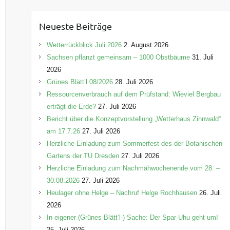
t
e
Neueste Beiträge
g
o
Wetterrückblick Juli 2026
2. August 2026
r
Sachsen pflanzt gemeinsam – 1000 Obstbäume
31. Juli
i
2026
e
Grünes Blätt’l 08/2026
28. Juli 2026
n
Ressourcenverbrauch auf dem Prüfstand: Wieviel Bergbau
erträgt die Erde?
27. Juli 2026
Bericht über die Konzeptvorstellung „Wetterhaus Zinnwald“
am 17.7.26
27. Juli 2026
Herzliche Einladung zum Sommerfest des der Botanischen
Gartens der TU Dresden
27. Juli 2026
Herzliche Einladung zum Nachmähwochenende vom 28. –
30.08.2026
27. Juli 2026
Heulager ohne Helge – Nachruf Helge Rochhausen
26. Juli
2026
In eigener (Grünes-Blätt’l-) Sache: Der Spar-Uhu geht um!
25. Juli 2026