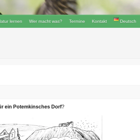
atur lernen
Wer macht was?
Termine
Kontakt
Deutsch
ür ein Potemkinsches Dorf
?