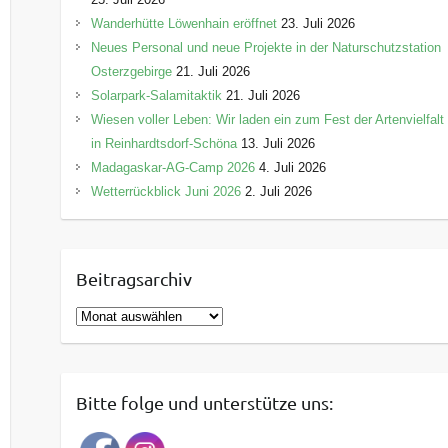
Wanderhütte Löwenhain eröffnet
23. Juli 2026
Neues Personal und neue Projekte in der Naturschutzstation
Osterzgebirge
21. Juli 2026
Solarpark-Salamitaktik
21. Juli 2026
Wiesen voller Leben: Wir laden ein zum Fest der Artenvielfalt
in Reinhardtsdorf-Schöna
13. Juli 2026
Madagaskar-AG-Camp 2026
4. Juli 2026
Wetterrückblick Juni 2026
2. Juli 2026
Beitragsarchiv
B
e
i
t
Bitte folge und unterstütze uns:
r
a