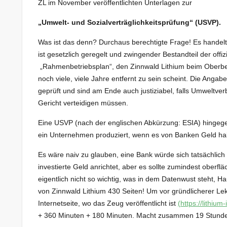
ZL im November veröffentlichten Unterlagen zur
„Umwelt- und Sozialverträglichkeitsprüfung“ (USVP).
Was ist das denn? Durchaus berechtigte Frage! Es handelt
ist gesetzlich geregelt und zwingender Bestandteil der off
„Rahmenbetriebsplan“, den Zinnwald Lithium beim Oberb
noch viele, viele Jahre entfernt zu sein scheint. Die An
geprüft und sind am Ende auch justiziabel, falls Umweltv
Gericht verteidigen müssen.
Eine USVP (nach der englischen Abkürzung: ESIA) hingegen
ein Unternehmen produziert, wenn es von Banken Geld hab
Es wäre naiv zu glauben, eine Bank würde sich tatsächlich
investierte Geld anrichtet, aber es sollte zumindest oberfl
eigentlich nicht so wichtig, was in dem Datenwust steht, 
von Zinnwald Lithium 430 Seiten! Um vor gründlicherer Le
Internetseite, wo das Zeug veröffentlicht ist
(https://lithiu
+ 360 Minuten + 180 Minuten. Macht zusammen 19 Stund