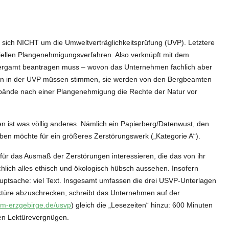
 sich NICHT um die Umweltverträglichkeitsprüfung (UVP). Letztere
iziellen Plangenehmigungsverfahren. Also verknüpft mit dem
ergamt beantragen muss – wovon das Unternehmen fachlich aber
gaben in der UVP müssen stimmen, sie werden von den Bergbeamten
erbände nach einer Plangenehmigung die Rechte der Natur vor
 ist was völlig anderes. Nämlich ein Papierberg/Datenwust, den
en möchte für ein größeres Zerstörungswerk („Kategorie A“).
 für das Ausmaß der Zerstörungen interessieren, die das von ihr
ächlich alles ethisch und ökologisch hübsch aussehen. Insofern
Hauptsache: viel Text. Insgesamt umfassen die drei USVP-Unterlagen
ktüre abzuschrecken, schreibt das Unternehmen auf der
m-im-erzgebirge.de/usvp
) gleich die „Lesezeiten“ hinzu: 600 Minuten
en Lektürevergnügen.