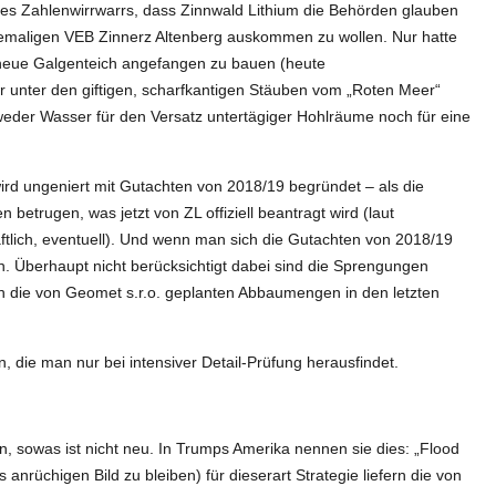
 Zahlenwirrwarrs, dass Zinnwald Lithium die Behörden glauben
emaligen VEB Zinnerz Altenberg auskommen zu wollen. Nur hatte
 neue Galgenteich angefangen zu bauen (heute
r unter den giftigen, scharfkantigen Stäuben vom „Roten Meer“
 weder Wasser für den Versatz untertägiger Hohlräume noch für eine
ird ungeniert mit Gutachten von 2018/19 begründet – als die
betrugen, was jetzt von ZL offiziell beantragt wird (laut
ftlich, eventuell). Und wenn man sich die Gutachten von 2018/19
in. Überhaupt nicht berücksichtigt dabei sind die Sprengungen
h die von Geomet s.r.o. geplanten Abbaumengen in den letzten
n, die man nur bei intensiver Detail-Prüfung herausfindet.
sowas ist nicht neu. In Trumps Amerika nennen sie dies: „Flood
anrüchigen Bild zu bleiben) für dieserart Strategie liefern die von