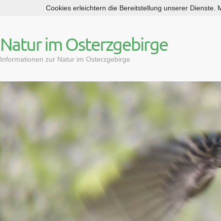
Cookies erleichtern die Bereitstellung unserer Dienste.
S
k
i
Natur im Osterzgebirge
p
t
Informationen zur Natur im Osterzgebirge
o
c
o
n
t
e
n
t