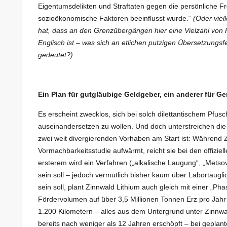
Eigentumsdelikten und Straftaten gegen die persönliche Fr
sozioökonomische Faktoren beeinflusst wurde.“
(Oder viel
hat, dass an den Grenzübergängen hier eine Vielzahl von H
Englisch ist – was sich an etlichen putzigen Übersetzungsfeh
gedeutet?)
Ein Plan für gutgläubige Geldgeber, ein anderer für
Es erscheint zwecklos, sich bei solch dilettantischem Pfus
auseinandersetzen zu wollen. Und doch unterstreichen die
zwei weit divergierenden Vorhaben am Start ist: Während 
Vormachbarkeitsstudie aufwärmt, reicht sie bei den offizi
ersterem wird ein Verfahren („alkalische Laugung“, „Metso
sein soll – jedoch vermutlich bisher kaum über Labortaugli
sein soll, plant Zinnwald Lithium auch gleich mit einer „P
Fördervolumen auf über 3,5 Millionen Tonnen Erz pro Jahr
1.200 Kilometern – alles aus dem Untergrund unter Zinnwa
bereits nach weniger als 12 Jahren erschöpft – bei geplan