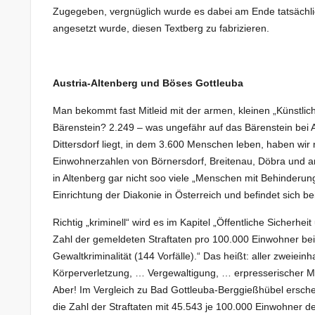
Zugegeben, vergnüglich wurde es dabei am Ende tatsächlich
angesetzt wurde, diesen Textberg zu fabrizieren.
Austria-Altenberg und Böses Gottleuba
Man bekommt fast Mitleid mit der armen, kleinen „Künstliche
Bärenstein? 2.249 – was ungefähr auf das Bärenstein bei 
Dittersdorf liegt, in dem 3.600 Menschen leben, haben wir
Einwohnerzahlen von Börnersdorf, Breitenau, Döbra und an
in Altenberg gar nicht soo viele „Menschen mit Behinderun
Einrichtung der Diakonie in Österreich und befindet sich bei
Richtig „kriminell“ wird es im Kapitel „Öffentliche Sicherhei
Zahl der gemeldeten Straftaten pro 100.000 Einwohner be
Gewaltkriminalität (144 Vorfälle).“ Das heißt: aller zweiei
Körperverletzung, … Vergewaltigung, … erpresserischer 
Aber! Im Vergleich zu Bad Gottleuba-Berggießhübel erschei
die Zahl der Straftaten mit 45.543 je 100.000 Einwohner 