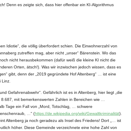
! Denn es zeigte sich, dass hier offenbar ein KI-Algorithmus
n Idiotie“, die völlig überfordert schien. Die Einwohnerzahl von
Annaberg zutreffen mag, aber nicht „unser“ Bärenstein. Wo das
 noch nicht herausbekommen (dafür weiß die kleine KI nicht die
deren Orten, ätsch!). Was wir inzwischen jedoch wissen, dass es
gen“ gibt, denn der „2019 gegründete Hof Altenberg“ … ist eine
 Linz.
t und Gefahrenabwehr“. Gefährlich ist es in Altenberg, hier liegt „die
i 8.687, mit bemerkenswerten Zahlen in Bereichen wie …
nhalb Tage ein Fall von „Mord, Totschlag, … schwere
Menschenraub, …“ (
https://de.wikipedia.org/wiki/Gewaltkriminalität
).
nt Altenberg ja noch geradezu als Insel des Friedens! Dort „… ist
deutlich höher. Diese Gemeinde verzeichnete eine hohe Zahl von