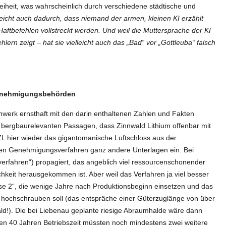
eiheit, was wahrscheinlich durch verschiedene städtische und
leicht auch dadurch, dass niemand der armen, kleinen KI erzählt
aftbefehlen vollstreckt werden. Und weil die Muttersprache der KI
lern zeigt – hat sie vielleicht auch das „Bad“ vor „Gottleuba“ falsch
 Genehmigungsbehörden
chwerk ernsthaft mit den darin enthaltenen Zahlen und Fakten
 bergbaurelevanten Passagen, dass Zinnwald Lithium offenbar mit
ZL hier wieder das gigantomanische Luftschloss aus der
ellen Genehmigungsverfahren ganz andere Unterlagen ein. Bei
verfahren“) propagiert, das angeblich viel ressourcenschonender
chkeit herausgekommen ist. Aber weil das Verfahren ja viel besser
hase 2“, die wenige Jahre nach Produktionsbeginn einsetzen und das
 hochschrauben soll (das entspräche einer Güterzuglänge von über
ld!). Die bei Liebenau geplante riesige Abraumhalde wäre dann
ten 40 Jahren Betriebszeit müssten noch mindestens zwei weitere