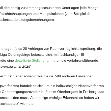
 in all den hastig zusammengeschusterten Unterlagen jede Menge
 Falschbehauptungen und Manipulationen (zum Beispiel die
Emissionsausbreitungsberechnungen).
nterlagen (plus 28 Anhänge) zur Raumverträglichkeitsprüfung, die
iga Osterzgebirge befasste sich, mit fachkundiger BI-
ndte eine
detaillierte Stellungnahme
an die verfahrensführende
sverfahren-zl-2025
)
vermutlich ebensowenig wie die ca. 500 anderen Einwender.
sverfahren) handelt es sich um ein halbwichtiges Nebenverfahren
he Genehmigungsprozedur läuft beim Oberbergamt in Freiberg, das
ntscheiden muss. Aber einige wichtige Erkenntnisse haben wir
sschauplatz“ widmeten.