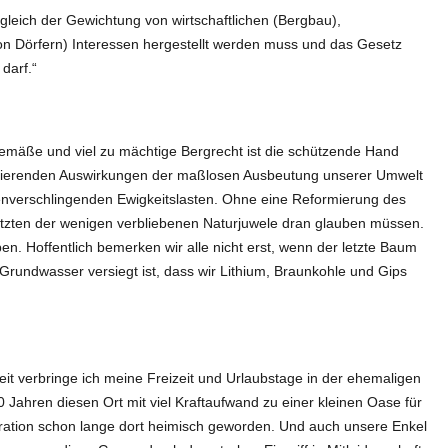
gleich der Gewichtung von wirtschaftlichen (Bergbau),
on Dörfern) Interessen hergestellt werden muss und das Gesetz
darf.“
gemäße und viel zu mächtige Bergrecht ist die schützende Hand
avierenden Auswirkungen der maßlosen Ausbeutung unserer Umwelt
tenverschlingenden Ewigkeitslasten. Ohne eine Reformierung des
etzten der wenigen verbliebenen Naturjuwele dran glauben müssen.
en. Hoffentlich bemerken wir alle nicht erst, wenn der letzte Baum
te Grundwasser versiegt ist, dass wir Lithium, Braunkohle und Gips
heit verbringe ich meine Freizeit und Urlaubstage in der ehemaligen
 Jahren diesen Ort mit viel Kraftaufwand zu einer kleinen Oase für
eration schon lange dort heimisch geworden. Und auch unsere Enkel