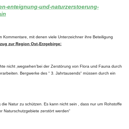
gen-enteignung-und-naturzerstoerung-
ain
ten Kommentare, mit denen viele Unterzeichner ihre Beteiligung
ug zur Region Ost-Erzgebirge:
te nicht ‚wegsehen’bei der Zerstörung von Flora und Fauna durch
erarbeiten. Bergwerke des “ 3. Jahrtausends“ müssen durch ein
g die Natur zu schützen. Es kann nicht sein , dass nur um Rohstoffe
r Naturschutzgebiete zerstört werden“