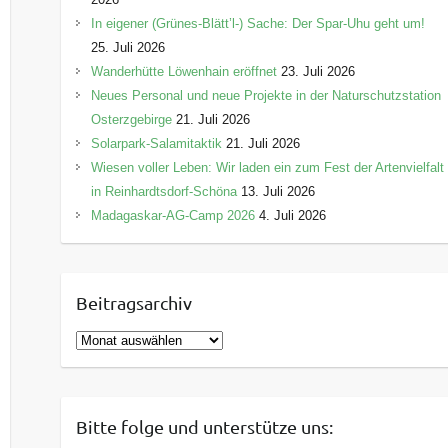
In eigener (Grünes-Blätt’l-) Sache: Der Spar-Uhu geht um!
25. Juli 2026
Wanderhütte Löwenhain eröffnet
23. Juli 2026
Neues Personal und neue Projekte in der Naturschutzstation
Osterzgebirge
21. Juli 2026
Solarpark-Salamitaktik
21. Juli 2026
Wiesen voller Leben: Wir laden ein zum Fest der Artenvielfalt
in Reinhardtsdorf-Schöna
13. Juli 2026
Madagaskar-AG-Camp 2026
4. Juli 2026
Beitragsarchiv
B
e
i
t
Bitte folge und unterstütze uns:
r