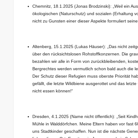
Chemnitz, 18.1.2025 (Jonas Brodzinski): „Weil ein Aus
ökologischen (Naturschutz) und sozialen (Erhaltung v
nicht zu Gunsten einer dieser Aspekte formuliert seine 
Altenberg, 15.1.2025 (Lukas Häuser): „Das nicht zeit
über den rücksichtslosen Rohstoffkonzernen. Die gr
bezahlen wir alle in Form von zurückbleibenden, kos
Bergrechtes werden vermutlich schon bald auch die l
Der Schutz dieser Refugien muss oberste Priorität hab
gefällt, die letzte Wildbiene ausgerottet und das letz
nicht essen können!“
Dresden, 4.1.2025 (Name nicht öffentlich): „Seit Kind
Mühle in Walddörfchen. Meine Eltern haben vor fast 60
uns Stadtkinder geschaffen. Nun ist die nächste Gen