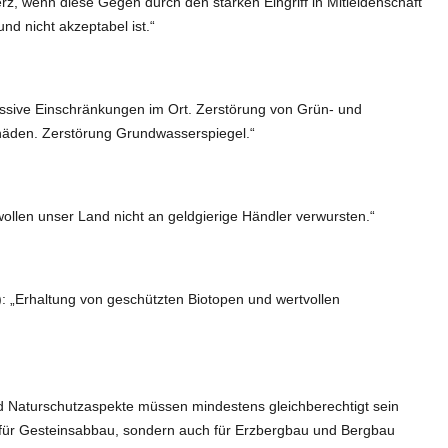
z, wenn diese Gegen durch den starken Eingriff in Mitleidenschaft
nd nicht akzeptabel ist.“
assive Einschränkungen im Ort. Zerstörung von Grün- und
häden. Zerstörung Grundwasserspiegel.“
llen unser Land nicht an geldgierige Händler verwursten.“
): „Erhaltung von geschützten Biotopen und wertvollen
d Naturschutzaspekte müssen mindestens gleichberechtigt sein
r für Gesteinsabbau, sondern auch für Erzbergbau und Bergbau