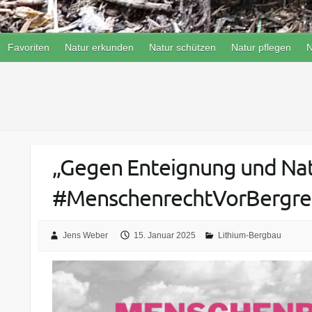
Favoriten
Natur erkunden
Natur schützen
Natur pflegen
N
„Gegen Enteignung und Nat
#MenschenrechtVorBergre
Jens Weber
15. Januar 2025
Lithium-Bergbau