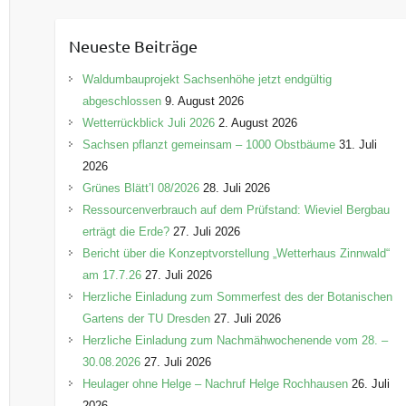
t
e
Neueste Beiträge
g
o
Waldumbauprojekt Sachsenhöhe jetzt endgültig
r
abgeschlossen
9. August 2026
i
Wetterrückblick Juli 2026
2. August 2026
e
Sachsen pflanzt gemeinsam – 1000 Obstbäume
31. Juli
n
2026
Grünes Blätt’l 08/2026
28. Juli 2026
Ressourcenverbrauch auf dem Prüfstand: Wieviel Bergbau
erträgt die Erde?
27. Juli 2026
Bericht über die Konzeptvorstellung „Wetterhaus Zinnwald“
am 17.7.26
27. Juli 2026
Herzliche Einladung zum Sommerfest des der Botanischen
Gartens der TU Dresden
27. Juli 2026
Herzliche Einladung zum Nachmähwochenende vom 28. –
30.08.2026
27. Juli 2026
Heulager ohne Helge – Nachruf Helge Rochhausen
26. Juli
2026