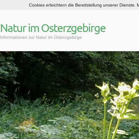
Cookies erleichtern die Bereitstellung unserer Dienste.
S
k
i
Natur im Osterzgebirge
p
t
Informationen zur Natur im Osterzgebirge
o
c
o
n
t
e
n
t