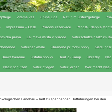
zpflege
Vítáme vás
Grüne Liga
Natur im Osterzgebirge
Pří
e
Impressum – Otisk
Přírodní rezervace
Pfingst-Erlebnis-Mon
stnická práva
Zajímavá místa v přírodě
Naturschutzeinsatz im Bö
ochenende
Naturdenkmale
Chráněné přírodní prvky
Siedlungs
Umweltvereine
Ostatní spolky
HeuHoj-Camp
Obrázky
Nac
Natur schützen
Natur pflegen
Natur lernen
Wer macht was?
n ökologischen Landbau – lädt zu spannenden Hofführungen bei den