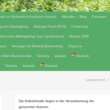
roda ve Východních Krušných horách
Aktuelles – Blog
Favoriten
tag am Geisingberg
Beitrags-Feed (RSS)
Förderung
hmischen Mittelgebirge (am Lipská Hora)
Natura 2000
raum
Heulager im Bielatal (Bärenstein)
Zapoj se
h-Mäh-Wochenende
Termíny
kontakt
Deutsch
Termine
Kontakt
Deutsch
Landwirtschaft
Die Artikelinhalte liegen in der Verantwortung der
genannten Autoren.