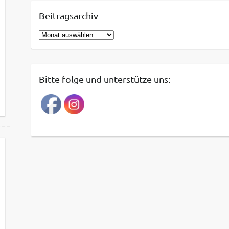
Beitragsarchiv
B
e
i
t
Bitte folge und unterstütze uns:
r
a
g
s
a
r
c
h
i
v