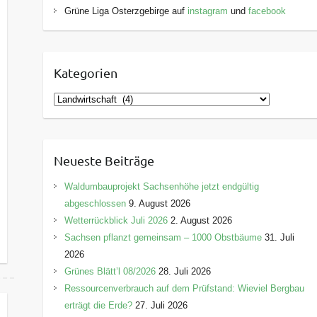
Grüne Liga Osterzgebirge auf
instagram
und
facebook
Kategorien
K
a
t
e
Neueste Beiträge
g
o
Waldumbauprojekt Sachsenhöhe jetzt endgültig
r
abgeschlossen
9. August 2026
i
Wetterrückblick Juli 2026
2. August 2026
e
Sachsen pflanzt gemeinsam – 1000 Obstbäume
31. Juli
n
2026
Grünes Blätt’l 08/2026
28. Juli 2026
Ressourcenverbrauch auf dem Prüfstand: Wieviel Bergbau
erträgt die Erde?
27. Juli 2026