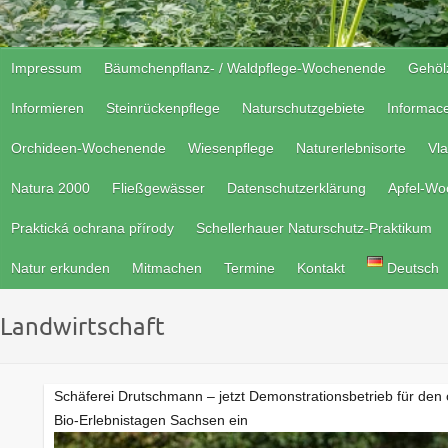
Impressum
Bäumchenpflanz- / Waldpflege-Wochenende
Gehöl
Informieren
Steinrückenpflege
Naturschutzgebiete
Informac
Orchideen-Wochenende
Wiesenpflege
Naturerlebnisorte
Vla
Natura 2000
Fließgewässer
Datenschutzerklärung
Apfel-W
Praktická ochrana přírody
Schellerhauer Naturschutz-Praktikum
Natur erkunden
Mitmachen
Termine
Kontakt
Deutsch
Landwirtschaft
Schäferei Drutschmann – jetzt Demonstrationsbetrieb für de
Bio-Erlebnistagen Sachsen ein