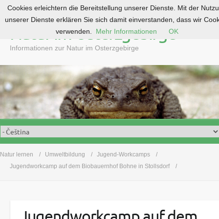
Cookies erleichtern die Bereitstellung unserer Dienste. Mit der Nutz
S
unserer Dienste erklären Sie sich damit einverstanden, dass wir Coo
k
Natur im Osterzgebirge
verwenden.
Mehr Informationen
OK
i
p
Informationen zur Natur im Osterzgebirge
t
o
c
o
n
t
e
n
t
Natur lernen
Umweltbildung
Jugend-Workcamps
Jugendworkcamp auf dem Biobauernhof Bohne in Stollsdorf
Jugendworkcamp auf dem