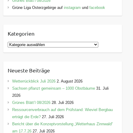
Grünes Blätt’l 08/2026
Grüne Liga Osterzgebirge auf
instagram
und
facebook
Kategorien
K
a
t
e
Neueste Beiträge
g
o
Wetterrückblick Juli 2026
2. August 2026
r
Sachsen pflanzt gemeinsam – 1000 Obstbäume
31. Juli
i
2026
e
Grünes Blätt’l 08/2026
28. Juli 2026
n
Ressourcenverbrauch auf dem Prüfstand: Wieviel Bergbau
erträgt die Erde?
27. Juli 2026
Bericht über die Konzeptvorstellung „Wetterhaus Zinnwald“
am 17.7.26
27. Juli 2026