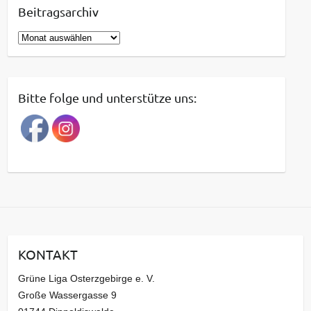
Beitragsarchiv
B
e
i
t
Bitte folge und unterstütze uns:
r
a
g
s
a
r
c
h
i
KONTAKT
v
Grüne Liga Osterzgebirge e. V.
Große Wassergasse 9