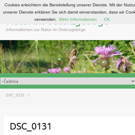
Cookies erleichtern die Bereitstellung unserer Dienste. Mit der Nutz
S
unserer Dienste erklären Sie sich damit einverstanden, dass wir Coo
k
Natur im Osterzgebirge
verwenden.
Mehr Informationen
OK
i
p
Informationen zur Natur im Osterzgebirge
t
o
c
o
n
t
e
n
t
DSC_0131
DSC_0131