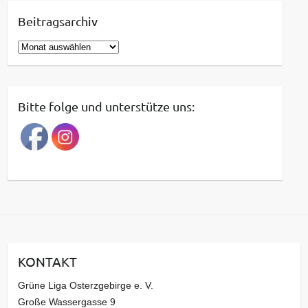
Beitragsarchiv
B
e
i
t
Bitte folge und unterstütze uns:
r
a
g
s
a
r
c
h
i
KONTAKT
v
Grüne Liga Osterzgebirge e. V.
Große Wassergasse 9