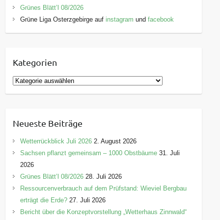
Grünes Blätt’l 08/2026
Grüne Liga Osterzgebirge auf
instagram
und
facebook
Kategorien
K
a
t
e
Neueste Beiträge
g
o
Wetterrückblick Juli 2026
2. August 2026
r
Sachsen pflanzt gemeinsam – 1000 Obstbäume
31. Juli
i
2026
e
Grünes Blätt’l 08/2026
28. Juli 2026
n
Ressourcenverbrauch auf dem Prüfstand: Wieviel Bergbau
erträgt die Erde?
27. Juli 2026
Bericht über die Konzeptvorstellung „Wetterhaus Zinnwald“