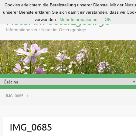
Cookies erleichtern die Bereitstellung unserer Dienste. Mit der Nutz
S
unserer Dienste erklären Sie sich damit einverstanden, dass wir Coo
k
Natur im Osterzgebirge
verwenden.
Mehr Informationen
OK
i
p
Informationen zur Natur im Osterzgebirge
t
o
c
o
n
t
e
n
t
IMG_0685
IMG_0685