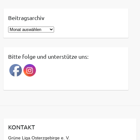
Beitragsarchiv
B
e
i
t
Bitte folge und unterstütze uns:
r
a
g
s
a
r
c
h
i
KONTAKT
v
Grüne Liga Osterzgebirge e. V.