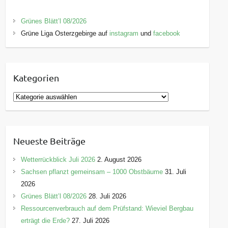
Grünes Blätt’l 08/2026
Grüne Liga Osterzgebirge auf
instagram
und
facebook
Kategorien
K
a
t
e
Neueste Beiträge
g
o
Wetterrückblick Juli 2026
2. August 2026
r
Sachsen pflanzt gemeinsam – 1000 Obstbäume
31. Juli
i
2026
e
Grünes Blätt’l 08/2026
28. Juli 2026
n
Ressourcenverbrauch auf dem Prüfstand: Wieviel Bergbau
erträgt die Erde?
27. Juli 2026