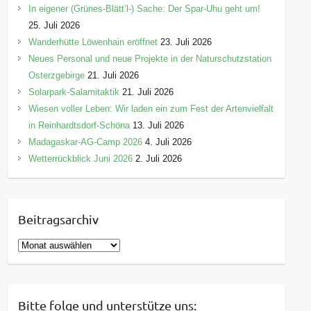
In eigener (Grünes-Blätt’l-) Sache: Der Spar-Uhu geht um!
25. Juli 2026
Wanderhütte Löwenhain eröffnet
23. Juli 2026
Neues Personal und neue Projekte in der Naturschutzstation
Osterzgebirge
21. Juli 2026
Solarpark-Salamitaktik
21. Juli 2026
Wiesen voller Leben: Wir laden ein zum Fest der Artenvielfalt
in Reinhardtsdorf-Schöna
13. Juli 2026
Madagaskar-AG-Camp 2026
4. Juli 2026
Wetterrückblick Juni 2026
2. Juli 2026
Beitragsarchiv
B
e
i
t
Bitte folge und unterstütze uns: