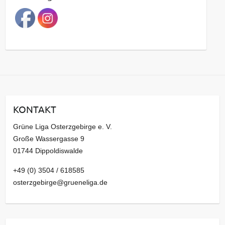
r
a
g
s
a
r
c
h
i
KONTAKT
v
Grüne Liga Osterzgebirge e. V.
Große Wassergasse 9
01744 Dippoldiswalde
+49 (0) 3504 / 618585
osterzgebirge@grueneliga.de