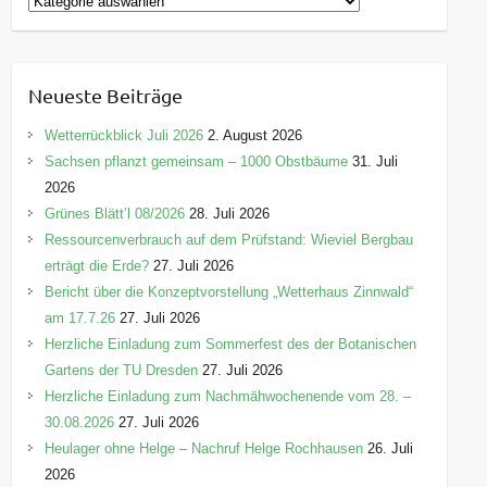
K
a
t
e
Neueste Beiträge
g
o
Wetterrückblick Juli 2026
2. August 2026
r
Sachsen pflanzt gemeinsam – 1000 Obstbäume
31. Juli
i
2026
e
Grünes Blätt’l 08/2026
28. Juli 2026
n
Ressourcenverbrauch auf dem Prüfstand: Wieviel Bergbau
erträgt die Erde?
27. Juli 2026
Bericht über die Konzeptvorstellung „Wetterhaus Zinnwald“
am 17.7.26
27. Juli 2026
Herzliche Einladung zum Sommerfest des der Botanischen
Gartens der TU Dresden
27. Juli 2026
Herzliche Einladung zum Nachmähwochenende vom 28. –
30.08.2026
27. Juli 2026
Heulager ohne Helge – Nachruf Helge Rochhausen
26. Juli
2026