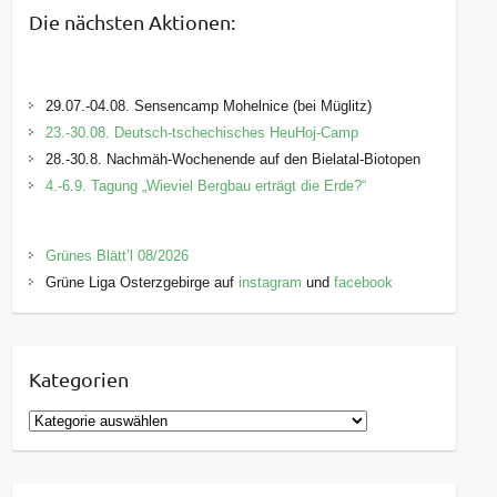
Die nächsten Aktionen:
29.07.-04.08. Sensencamp Mohelnice (bei Müglitz)
23.-30.08. Deutsch-tschechisches HeuHoj-Camp
28.-30.8. Nachmäh-Wochenende auf den Bielatal-Biotopen
4.-6.9. Tagung „Wieviel Bergbau erträgt die Erde?“
Grünes Blätt’l 08/2026
Grüne Liga Osterzgebirge auf
instagram
und
facebook
Kategorien
K
a
t