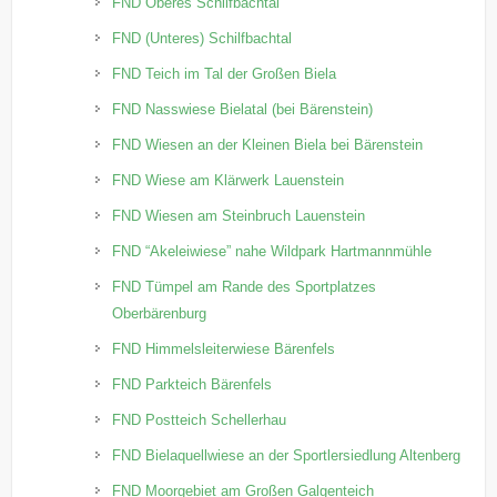
FND Oberes Schilfbachtal
FND (Unteres) Schilfbachtal
FND Teich im Tal der Großen Biela
FND Nasswiese Bielatal (bei Bärenstein)
FND Wiesen an der Kleinen Biela bei Bärenstein
FND Wiese am Klärwerk Lauenstein
FND Wiesen am Steinbruch Lauenstein
FND “Akeleiwiese” nahe Wildpark Hartmannmühle
FND Tümpel am Rande des Sportplatzes
Oberbärenburg
FND Himmelsleiterwiese Bärenfels
FND Parkteich Bärenfels
FND Postteich Schellerhau
FND Bielaquellwiese an der Sportlersiedlung Altenberg
FND Moorgebiet am Großen Galgenteich