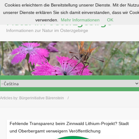
Cookies erleichtern die Bereitstellung unserer Dienste. Mit der Nutz
S
unserer Dienste erklären Sie sich damit einverstanden, dass wir Coo
k
Natur im Osterzgebirge
verwenden.
Mehr Informationen
OK
i
p
Informationen zur Natur im Osterzgebirge
t
o
c
o
n
t
e
n
t
Articles by:
Bürgerinitiative Bärenstein
Fehlende Transparenz beim Zinnwald Lithium-Projekt? Stadt
und Oberbergamt verweigern Veröffentlichung