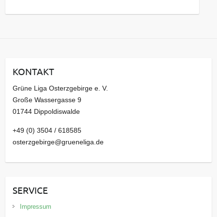
s
a
r
c
h
i
KONTAKT
v
Grüne Liga Osterzgebirge e. V.
Große Wassergasse 9
01744 Dippoldiswalde
+49 (0) 3504 / 618585
osterzgebirge@grueneliga.de
SERVICE
Impressum