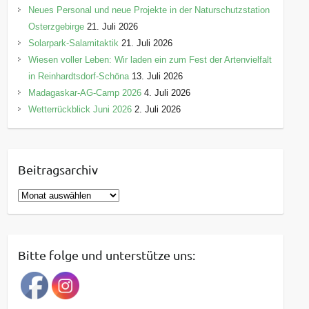
Neues Personal und neue Projekte in der Naturschutzstation
Osterzgebirge
21. Juli 2026
Solarpark-Salamitaktik
21. Juli 2026
Wiesen voller Leben: Wir laden ein zum Fest der Artenvielfalt
in Reinhardtsdorf-Schöna
13. Juli 2026
Madagaskar-AG-Camp 2026
4. Juli 2026
Wetterrückblick Juni 2026
2. Juli 2026
Beitragsarchiv
B
e
i
t
Bitte folge und unterstütze uns:
r
a
g