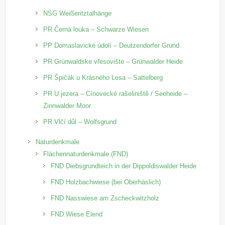
NSG Weißeritztalhänge
PR Černá louka – Schwarze Wiesen
PP Domaslavické údolí – Deutzendorfer Grund
PR Grünwaldske vřesovište – Grünwalder Heide
PR Špičák u Krásného Lesa – Sattelberg
PR U jezera – Cínovecké rašeliniště / Seeheide –
Zinnwalder Moor
PR Vlčí důl – Wolfsgrund
Naturdenkmale
Flächennaturdenkmale (FND)
FND Diebsgrundteich in der Dippoldiswalder Heide
FND Holzbachwiese (bei Oberhäslich)
FND Nasswiese am Zscheckwitzholz
FND Wiese Elend