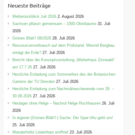
e
Neueste Beiträge
g
o
Wetterrückblick Juli 2026
2. August 2026
r
Sachsen pflanzt gemeinsam – 1000 Obstbäume
31. Juli
i
2026
e
Grünes Blätt’l 08/2026
28. Juli 2026
n
Ressourcenverbrauch auf dem Prüfstand: Wieviel Bergbau
erträgt die Erde?
27. Juli 2026
Bericht über die Konzeptvorstellung „Wetterhaus Zinnwald“
am 17.7.26
27. Juli 2026
Herzliche Einladung zum Sommerfest des der Botanischen
Gartens der TU Dresden
27. Juli 2026
Herzliche Einladung zum Nachmähwochenende vom 28. –
30.08.2026
27. Juli 2026
Heulager ohne Helge – Nachruf Helge Rochhausen
26. Juli
2026
In eigener (Grünes-Blätt’l-) Sache: Der Spar-Uhu geht um!
25. Juli 2026
Wanderhütte Löwenhain eröffnet
23. Juli 2026