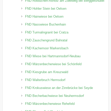
FND Rotbuchen-Altholz am Zweiweg bei Berggießhübel
FND Hohler Stein bei Oelsen
FND Hainwiese bei Oelsen
FND Nasswiese Buchenhain
FND Turmalingranit bei Cratza
FND Zauschengrund Bahratal
FND Kachemoor Markersbach
FND Wiese bei Hartmannsdorf-Neubau
FND Märzenbecherwiese bei Schönfeld
FND Kiesgrube am Kreuzwald
FND Walterbruch Hermsdorf
FND Krokuswiese an der Zinnbrücke bei Seyde
FND Becherbachwiese bei Neuhermsdorf
FND Märzenbecherwiese Rehefeld