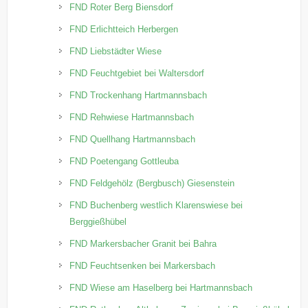
FND Roter Berg Biensdorf
FND Erlichtteich Herbergen
FND Liebstädter Wiese
FND Feuchtgebiet bei Waltersdorf
FND Trockenhang Hartmannsbach
FND Rehwiese Hartmannsbach
FND Quellhang Hartmannsbach
FND Poetengang Gottleuba
FND Feldgehölz (Bergbusch) Giesenstein
FND Buchenberg westlich Klarenswiese bei
Berggießhübel
FND Markersbacher Granit bei Bahra
FND Feuchtsenken bei Markersbach
FND Wiese am Haselberg bei Hartmannsbach